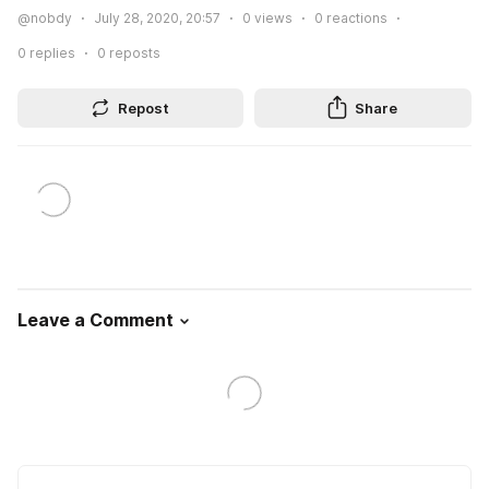
@nobdy
July 28, 2020, 20:57
0
views
0
reactions
0
replies
0
reposts
Repost
Share
Leave a Comment