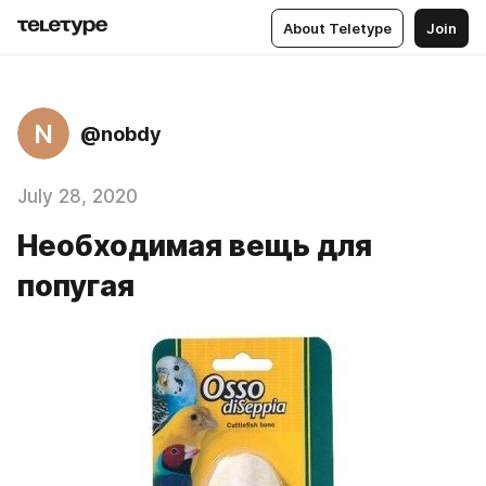
About Teletype
Join
N
@nobdy
July 28, 2020
Необходимая вещь для
попугая