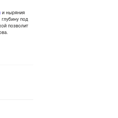
я
 и ныряния 
глубину под 
ой позволит 
ова.