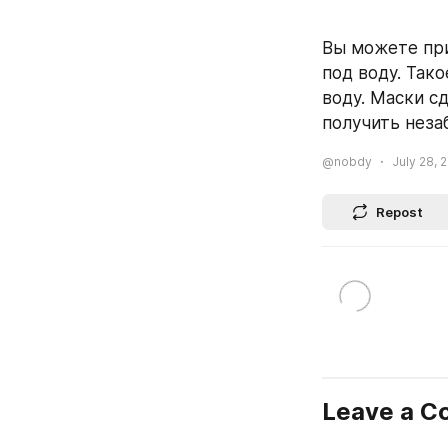
Вы можете пр
под воду. Так
воду. Маски с
получить неза
@nobdy
July 28, 
Repost
Leave a 