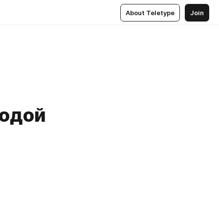
About Teletype
Join
водой