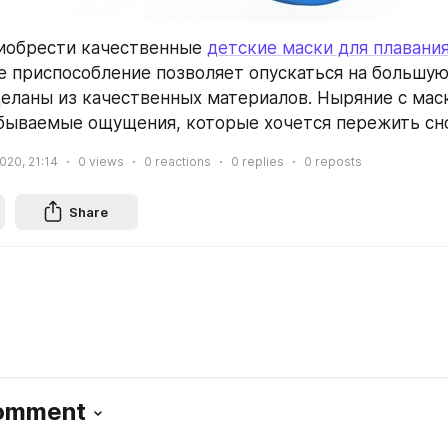
иобрести качественные 
детские маски для плавани
ое приспособление позволяет опускаться на большую 
деланы из качественных материалов. Ныряние с маск
бываемые ощущения, которые хочется пережить сн
2020, 21:14
0
views
0
reactions
0
replies
0
reposts
Share
Comment