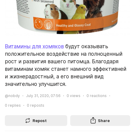
Витамины для хомяков
 будут оказывать 
положительное воздействие на полноценный 
рост и развития вашего питомца. Благодаря 
витаминам хомяк станет намного эффективней 
и жизнерадостный, а его внешний вид 
значительно улучшится.
@nobdy
July 31, 2020, 07:56
0
views
0
reactions
0
replies
0
reposts
Repost
Share