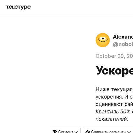
Alexand
@nobo
October 29, 2
Ускор
Ниже текущая 
ускорения. И 
оценивают сай
Квантиль 50% о
показателей.