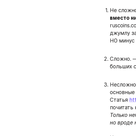
Не сложно
вместо ни
ruscoins.c
джумлу за
НО минус 
Сложно. 
больших с
Несложно,
основные 
Статья 
ht
почитать 
Только не
но вроде 