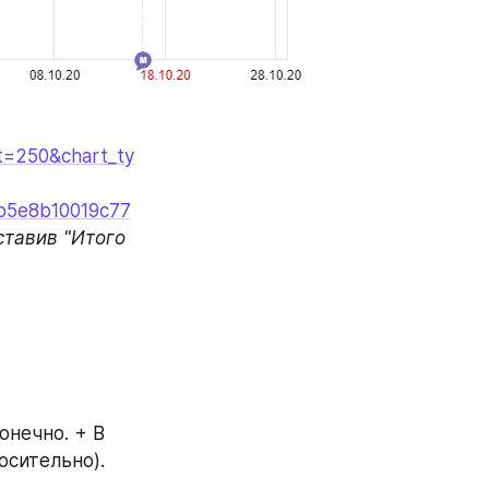
t=250&chart_ty
b5e8b10019c77
тавив "Итого 
нечно. + В 
осительно).