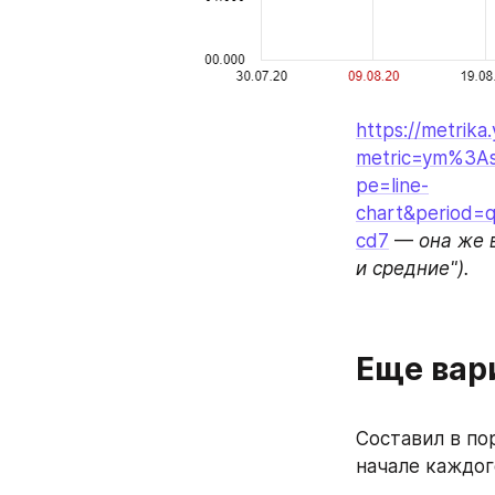
https://metrika
metric=ym%3As
pe=line-
chart&period=
cd7
 — 
она же 
и средние").
Еще вар
Составил в пор
начале каждог