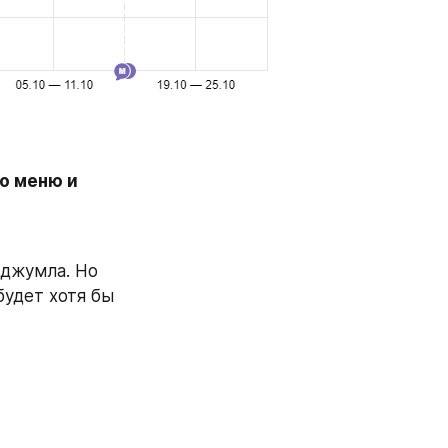
о меню и 
 джумла. Но 
удет хотя бы 