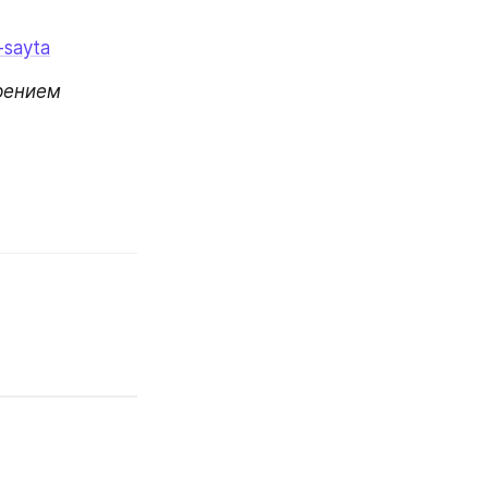
-sayta
рением 