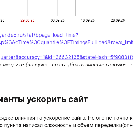
.yandex.ru/stat/bpage_load_time?
p%3AqTime%3Cquantile%3ETimingsFullLoad&rows_limi
quarter&accuracy=1&id=36632135&stateHash=5f9083ff
в метрике (но нужно сразу убрать лишние галочки, ос
ианты ускорить сайт
ядке влияния на ускорение сайта. Но это не точно ко
о пункта написал сложность и объем переделки(отн