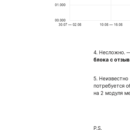
4. Несложно. 
блока с отзы
5. Неизвестно
потребуется об
на 2 модуля м
P.S.