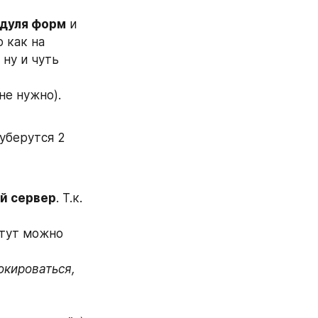
одуля форм
 и 
как на 
ну и чуть 
не нужно).
уберутся 2 
й сервер
. Т.к. 
тут можно 
кироваться, 