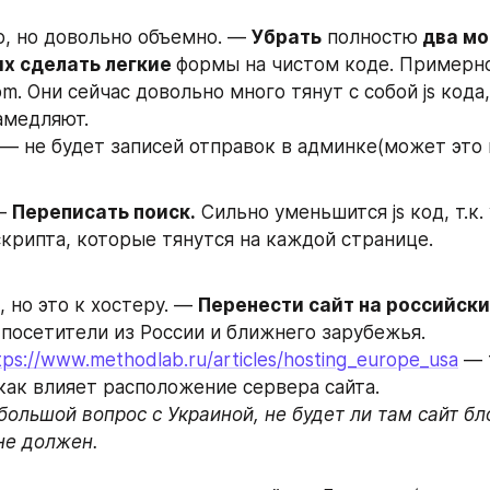
, но довольно объемно. — 
Убрать
 полностю
 два м
х сделать легкие 
формы на чистом коде. Примерно 
om. Они сейчас довольно много тянут с собой js кода, 
медляют. 
— не будет записей отправок в админке(может это 
— 
Переписать поиск.
 Сильно уменьшится js код, т.к. 
крипта, которые тянутся на каждой странице.
 но это к хостеру. — 
Перенести сайт на российски
посетители из России и ближнего зарубежья.
tps://www.methodlab.ru/articles/hosting_europe_usa
 — 
как влияет расположение сервера сайта. 
большой вопрос с Украиной, не будет ли там сайт бло
не должен.