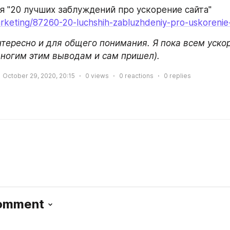
я "20 лучших заблуждений про ускорение сайта"
arketing/87260-20-luchshih-zabluzhdeniy-pro-uskorenie
нтересно и для общего понимания. Я пока всем уско
многим этим выводам и сам пришел).
October 29, 2020, 20:15
0
views
0
reactions
0
replies
Comment