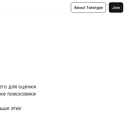
About Teletype
Join
го для оценки 
ке поисковики 
ьше этих 