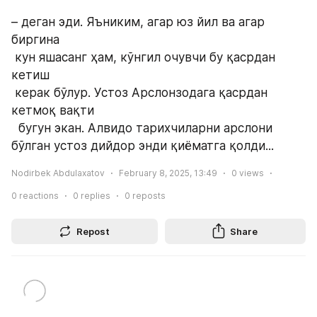
– деган эди. Яъниким, агар юз йил ва агар 
биргина
 кун яшасанг ҳам, кўнгил очувчи бу қасрдан 
кетиш
 керак бўлур. Устоз Арслонзодага қасрдан 
кетмоқ вақти
  бугун экан. Алвидо тарихчиларни арслони 
бўлган устоз дийдор энди қиёматга қолди...
Nodirbek Abdulaxatov
February 8, 2025, 13:49
0
views
0
reactions
0
replies
0
reposts
Repost
Share