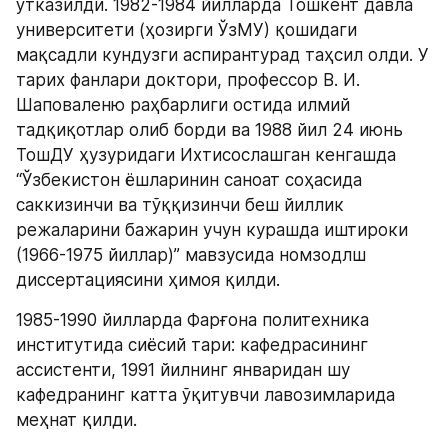
ўтказилди. 1982-1984 йилларда Тошкент давла 
университети (ҳозирги ЎзМУ) қошидаги 
мақсадли кундузги аспирантурад таҳсил олди. У 
тарих фанлари доктори, профессор В. И. 
Шаповаленю раҳбарлиги остида илмий 
тадқиқотлар олиб борди ва 1988 йил 24 июнь 
ТошДУ ҳузуридаги Ихтисослашган кенгашда 
“Ўзбекистон ёшларинин саноат соҳасида 
саккизинчи ва тўққизинчи беш йиллик 
режаларини бажарин учун курашда иштироки 
(1966-1975 йиллар)” мавзусида номзодлш 
диссертациясини ҳимоя қилди.
1985-1990 йилларда Фарғона политехника 
институтида сиёсий тари: кафедрасининг 
ассистенти, 1991 йилнинг январидан шу 
кафедранинг катта ўқитувчи лавозимларида 
меҳнат қилди.