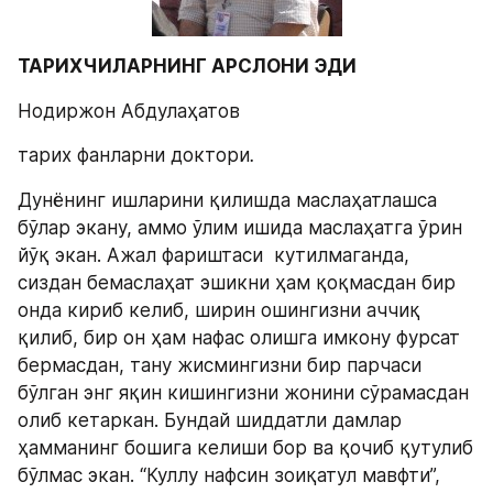
ТАРИХЧИЛАРНИНГ АРСЛОНИ ЭДИ
Нодиржон Абдулаҳатов
тарих фанларни доктори
.
Дунёнинг ишларини қилишда маслаҳатлашса 
бўлар экану, аммо ўлим ишида маслаҳатга ўрин 
йўқ экан. Ажал фариштаси  кутилмаганда, 
сиздан бемаслаҳат эшикни ҳам қоқмасдан бир 
онда кириб келиб, ширин ошингизни аччиқ 
қилиб, бир он ҳам нафас олишга имкону фурсат 
бермасдан, тану жисмингизни бир парчаси 
бўлган энг яқин кишингизни жонини сўрамасдан 
олиб кетаркан. Бундай шиддатли дамлар 
ҳамманинг бошига келиши бор ва қочиб қутулиб 
бўлмас экан. “Куллу нафсин зоиқатул мавфти”, 