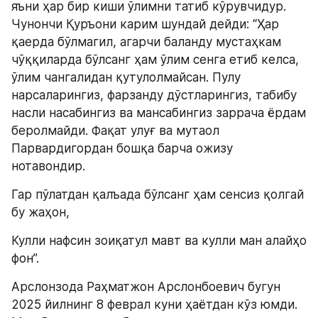
яъни ҳар бир киши ўлимни татиб кўрувчидур. 
Чунончи Қуръони карим шундай дейди: “Ҳар 
қаерда бўлмагил, агарчи баланду мустаҳкам 
чўққиларда бўлсанг ҳам ўлим сенга етиб келса, 
ўлим чангалидан қутулолмайсан. Пулу 
нарсаларингиз, фарзанду дўстларингиз, табибу 
насли насабингиз ва мансабингиз заррача ёрдам 
беролмайди. Фақат улуғ ва мутаол 
Парвардигордан бошқа барча ожизу 
нотавондир.
Гар пўлатдан қалъада бўлсанг ҳам сенсиз қолгай 
бу жаҳон,
Кулли нафсин зоиқатул мавт ва кулли ман алайҳо 
фон”.
Арслонзода Раҳматжон Арслонбоевич бугун 
2025 йилнинг 8 феврал куни ҳаётдан кўз юмди. 