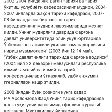
2002-2004 йилда яна Ватан тарихи ва тарих 
ўкитиш услубиёти кафедрасининг мудири, 2004-
2007 йилларда жаҳон тарихи кафедраси, 2007-
08 йилларда эса бирлашган тарих 
кафедрасининг мудири лавозимларида меҳнат 
қилди. Унинг мудирлиги даврида Фарғона 
давлат университетида олий ўқув юртларида 
Ўзбекистон тарихини ўқитиш самарадорлигини 
нириш муаммолари” (2003 йил 12-14 май), 
“Ўзбек давлатчилиги тарихида Фарғона водийси” 
(2004 йил 22 декабрь) мавзусидаги республика 
илмий- амалий ва илмий-назарий 
конференциялари ўтказилиб, ушбу анжуман 
ггериаллари нашр этилди.
2008 йилдан буён ҳозирги кунга қадар 
Р.А.Арслонзода ФарДУнинг тарих кафедрасида 
катта ўқитувчи лавозимида фаолият кўрсатиб 
келганди. Мустақиллик йилларида 