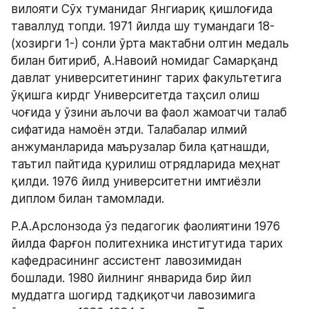
вилояти Сўх туманидаг Янгиариқ қишлоғида 
таваллуд топди. 1971 йилда шу тумандаги 18- 
(хозирги 1-) сонли ўрта мактабни олтин медаль 
билан битириб, А.Навоий номидаг Самарқанд 
давлат университетининг тарих факультетига 
ўқишга кирдг Университетда таҳсил олиш 
чоғида у ўзини аълочи ва фаол жамоатчи талаб 
сифатида намоён этди. Талабалар илмий 
анжуманларида маърузалар била қатнашди, 
таътил пайтида қурилиш отрядларида меҳнат 
қилди. 1976 йилд университетни имтиёзли 
диплом билан тамомлади.
Р.А.Арслонзода ўз педагогик фаолиятини 1976 
йилда Фарғон политехника институтида тарих 
кафедрасининг ассистент лавозимидан 
бошлади. 1980 йилнинг январида бир йил 
муддатга шогирд тадқиқотчи лавозимига 