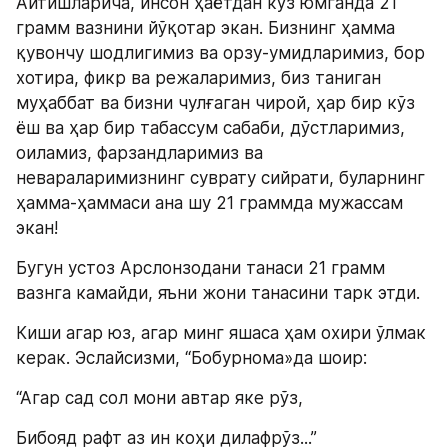
Айтишларича, инсон ҳаётдан кўз юмганда 21 
грамм вазнини йўқотар экан. Бизнинг ҳамма 
қувончу шодлигимиз ва орзу-умидларимиз, бор 
хотира, фикр ва режаларимиз, биз таниган 
муҳаббат ва бизни чулғаган чирой, ҳар бир кўз 
ёш ва ҳар бир табассум сабаби, дўстларимиз, 
оиламиз, фарзандларимиз ва 
невараларимизнинг суврату сийрати, буларнинг 
ҳамма-ҳаммаси ана шу 21 граммда мужассам 
экан!
Бугун устоз Арслонзодани танаси 21 грамм 
вазнга камайди, яъни жони танасини тарк этди.
Киши агар юз, агар минг яшаса ҳам охири ўлмак 
керак. Эслайсизми, “Бобурнома»да шоир:
“Агар сад сол мони автар яке рўз,
Бибояд рафт аз ин коҳи дилафрўз...”