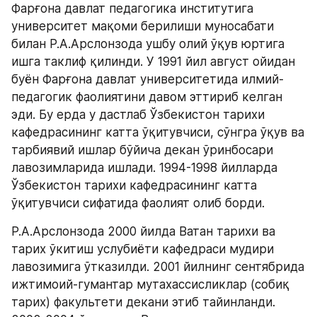
Фарғона давлат педагогика институтига 
университет мақоми берилиши муносабати 
билан Р.А.Арслонзода ушбу олий ўқув юртига 
ишга таклиф қилинди. У 1991 йил август ойидан 
буён Фарғона давлат университетида илмий-
педагогик фаолиятини давом эттириб келган 
эди. Бу ерда у дастлаб Ўзбекистон тарихи 
кафедрасининг катта ўқитувчиси, сўнгра ўқув ва 
тарбиявий ишлар бўйича декан ўринбосари 
лавозимларида ишлади. 1994-1998 йилларда 
Ўзбекистон тарихи кафедрасининг катта 
ўқитувчиси сифатида фаолият олиб борди.
Р.А.Арслонзода 2000 йилда Ватан тарихи ва 
тарих ўкитиш услубиёти кафедраси мудири 
лавозимига ўтказилди. 2001 йилнинг сентябрида 
ижтимоий-гумантар мутахассисликлар (собиқ 
тарих) факультети декани этиб тайинланди. 