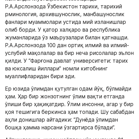
Р.А.Арслонзода Ўзбекистон тарихи, тарихий 
рминология, архившунослик, манбашунослик 
фанлари муаммолари устида мий изланишлар 
олиб борди. У қатор халқаро ва республика 
жуманларида ўз маърузалари билан қатнашди. 
Р.А.Арслонзода 100 дан ортиқ илмий ва илмий-
услубий мақолалар ва бир неча рисолалар эълон 
қилди. У “Фарғона давлат университети: тарих 
ва юксалиш йиллари” номли китобнинг 
муаллифларидан бири эди.
Ер юзида ўлимдан қутулган одам йўқ, бўлмайди 
ҳам. Ҳар бир жонзотнинг ўлим вақти етганда 
ўлиши бир ҳақиқатдир. Ўлим инсонни, агар у бир 
қоя тешигига беркинса ҳам топади. Шу сабабдан 
аҳли донишлар айтадики: “Дунёда ўлимдан 
бошқа ҳамма нарсани ўзгартирса бўлади”.