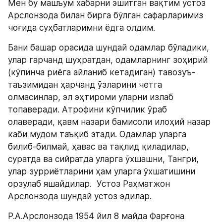
Мен бу машъум хабарни эшитган вақтим устоз 
Арслонзода билан бирга бўлган сафарларимиз 
чоғида суҳбатларимни ёдга олдим.
Бани башар орасида шундай одамлар бўладики, 
улар гарчанд шуҳратдан, одамларнинг зоҳирий 
(кўпинча риёга айланиб кетадиган) тавозуъ-
таъзимидан ҳарчанд ўзларини четга 
олмасинлар, эл эҳтироми уларни излаб 
топаверади. Атрофини кўпчилик ўраб 
олаверади, қавм назари бамисоли илоҳий назар 
каби мудом таъқиб этади. Одамлар уларга 
билиб-билмай, ҳавас ва тақлид қиладилар, 
суратда ва сийратда уларга ўхшашни, Тангри, 
улар зурриётларини ҳам уларга ўхшатишини 
орзулаб яшайдилар.  Устоз Раҳматжон 
Арслонзода шундай устоз эдилар.
Р.А.Арслонзода 1954 йил 8 майда Фарғона 