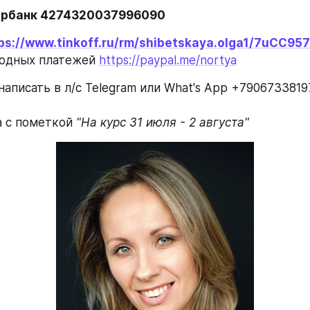
ербанк 4274320037996090
ps://www.tinkoff.ru/rm/shibetskaya.olga1/7uCC95
одных платежей 
https://paypal.me/nortya
аписать в л/с Telegram или What's App +79067338197
 с пометкой 
"На курс 31 июля - 2 августа"