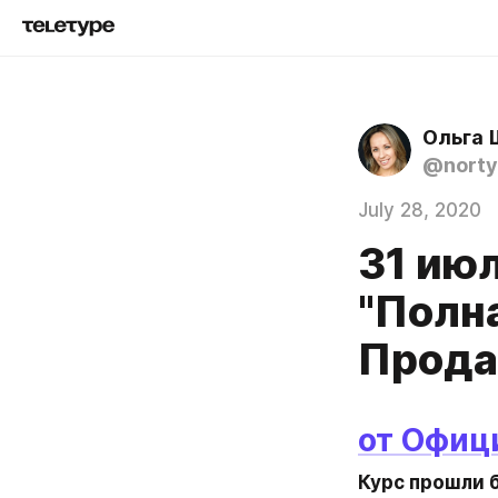
Ольга 
@norty
July 28, 2020
31 ию
"Полн
Прода
от Офиц
Курс прошли 