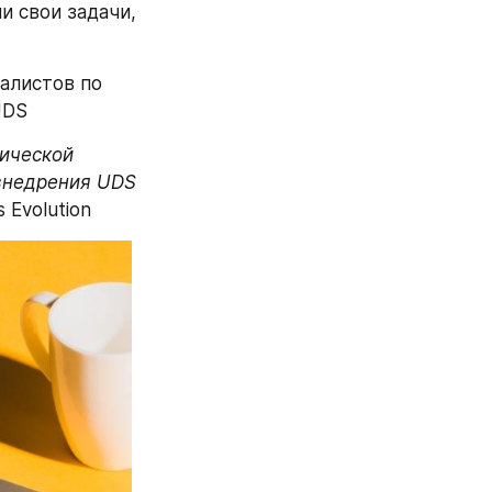
 свои задачи, 
листов по 
UDS
ической 
внедрения UDS 
 Evolution