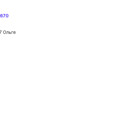
7670
 Ольге 