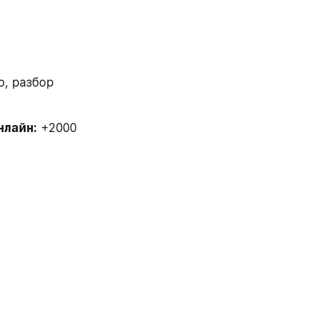
, разбор 
нлайн:
 +2000 