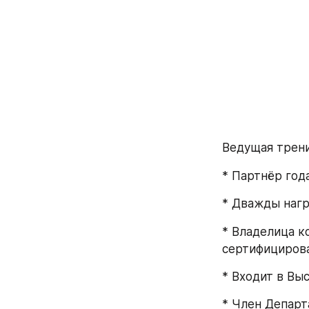
Ведущая трен
* Партнёр год
* Дважды нагр
* Владелица ко
сертифициров
* Входит в Выс
* Член Депар