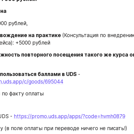
на 
000 рублей,
овождение на практике 
(Консультация по внедрению
ейса): +5000 рублей
ожность повторного посещения такого же курса о
пользоваться баллами в UDS
 - 
ion.uds.app/c/goods/695044
с по факту оплаты
UDS - 
https://promo.uds.app/apps/?code=hvmh0879
у (в поле оплаты при переводе ничего не писать!)