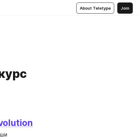
About Teletype
Join
 курс
olution
ши 