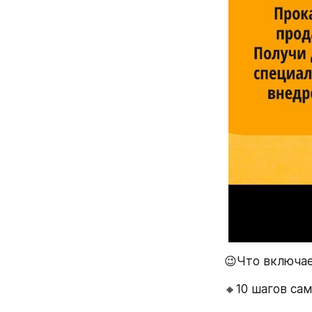
😉Что включае
🔸10 шагов са