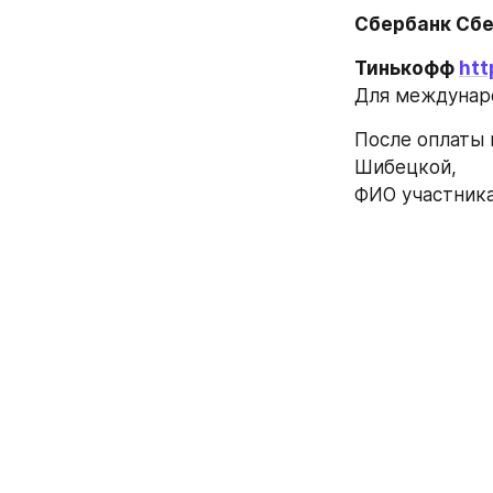
Сбербанк Сб
Тинькофф 
htt
Для междунар
После оплаты н
Шибецкой, 
ФИО участника