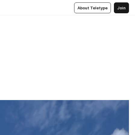
About Teletype
Join