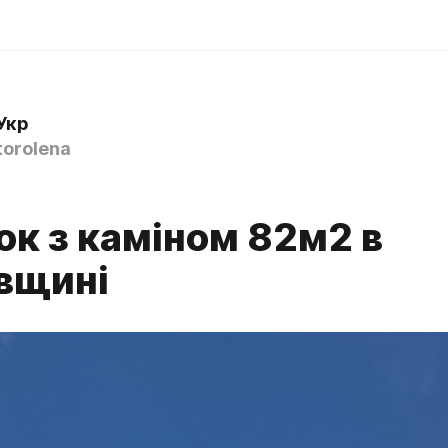
Укр
orolena
ок з каміном 82м2 в
вщині