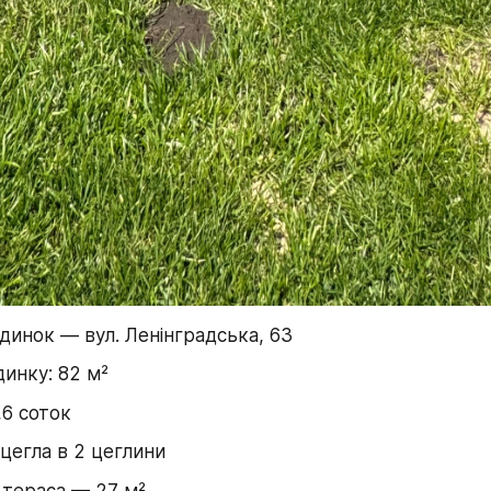
динок — вул. Ленінградська, 63
инку: 82 м²
,6 соток
 цегла в 2 цеглини
тераса — 27 м²