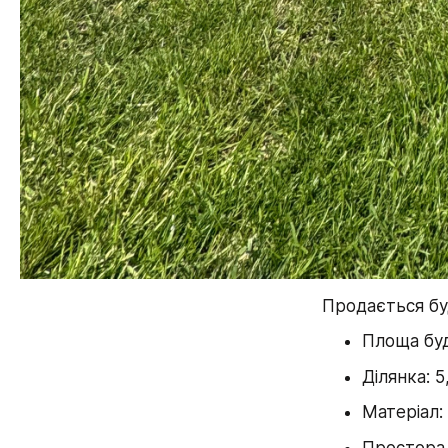
Продається бу
Площа буд
Ділянка: 5
Матеріал:
Простора 