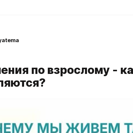
yatema
ения по взрослому - ка
ляются?