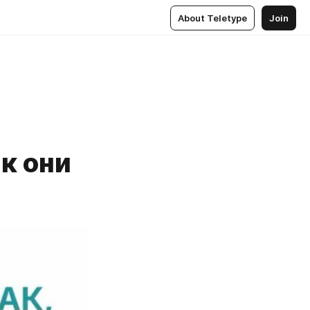
About Teletype
Join
к они