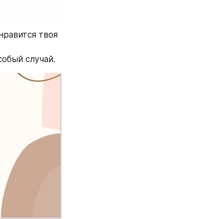
нравится твоя 
собый случай.