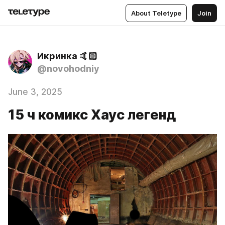
About Teletype
Join
Икринка 🤙🏻
@novohodniy
June 3, 2025
15 ч комикс Хаус легенд