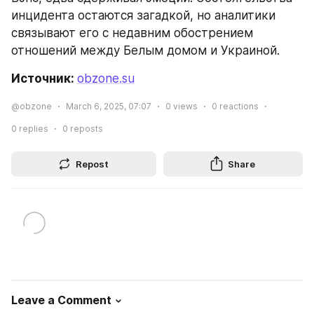
инцидента остаются загадкой, но аналитики 
связывают его с недавним обострением 
отношений между Белым домом и Украиной.
Источник: 
obzone.su
@obzone
March 6, 2025, 07:07
0
views
0
reactions
0
replies
0
reposts
Repost
Share
Leave a Comment