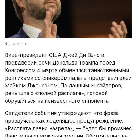
Фото: vm.ru
Вице-президент США Джей Ди Вэнс в 
преддверии речи Дональда Трампа перед 
Конгрессом 4 марта обменялся таинственными 
репликами со спикером палаты представителей 
Майком Джонсоном. По данным инсайдеров, 
речь шла о «полной расплате», готовой 
обрушиться на неизвестного оппонента.
Свидетели события утверждают, что фраза 
прозвучала как леденящее предупреждение. 
«Расплата давно назрела», — будто бы произнес 
Вэнс, едва сдерживая эмоции. Обстоятельства 