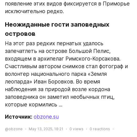
появление этих видов фиксируется в Приморье 
исключительно редко.
Неожиданные гости заповедных 
островов
На этот раз редких пернатых удалось 
запечатлеть на острове Большой Пелис, 
входящем в архипелаг Римского-Корсакова. 
Счастливым автором снимков стал фотограф и 
волонтер национального парка «Земля 
леопарда» Иван Боровков. Во время 
наблюдения за природой возле кордона 
заповедника он заметил необычных птиц, 
которые кормились ...
Источник: 
obzone.su
@obzone
May 13, 2025, 18:21
0
views
0
reactions