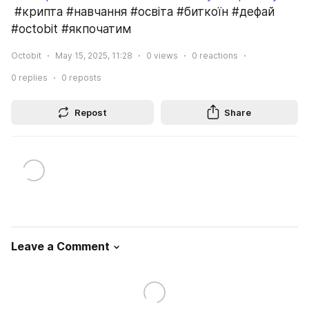
 #крипта #навчання #освіта #биткоїн #дефай 
#octobit #якпочатим
Octobit
May 15, 2025, 11:28
0
views
0
reactions
0
replies
0
reposts
Repost
Share
Leave a Comment