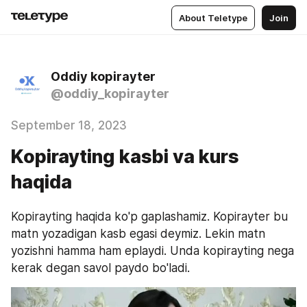
About Teletype
Join
Oddiy kopirayter
@oddiy_kopirayter
September 18, 2023
Kopirayting kasbi va kurs
haqida
Kopirayting haqida ko'p gaplashamiz. Kopirayter bu 
matn yozadigan kasb egasi deymiz. Lekin matn 
yozishni hamma ham eplaydi. Unda kopirayting nega 
kerak degan savol paydo bo'ladi.