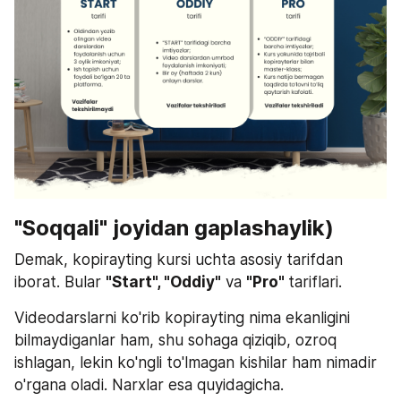
"Soqqali" joyidan gaplashaylik)
Demak, kopirayting kursi uchta asosiy tarifdan 
iborat. Bular 
"Start", "Oddiy"
 va 
"Pro" 
tariflari.
Videodarslarni ko'rib kopirayting nima ekanligini 
bilmaydiganlar ham, shu sohaga qiziqib, ozroq 
ishlagan, lekin ko'ngli to'lmagan kishilar ham nimadir 
o'rgana oladi. Narxlar esa quyidagicha.