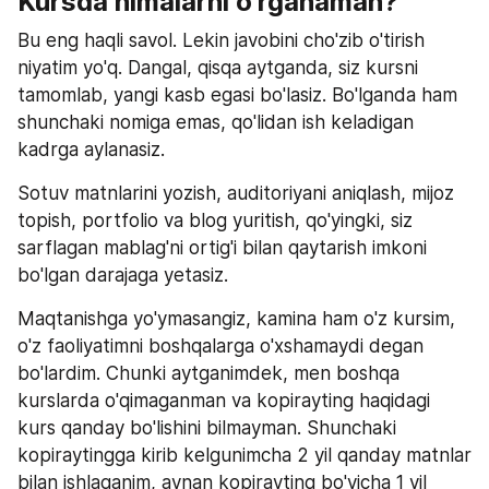
Kursda nimalarni o‘rganaman?
Bu eng haqli savol. Lekin javobini cho'zib o'tirish 
niyatim yo'q. Dangal, qisqa aytganda, siz kursni 
tamomlab, yangi kasb egasi bo'lasiz. Bo'lganda ham 
shunchaki nomiga emas, qo'lidan ish keladigan 
kadrga aylanasiz.
Sotuv matnlarini yozish, auditoriyani aniqlash, mijoz 
topish, portfolio va blog yuritish, qo'yingki, siz 
sarflagan mablag'ni ortig'i bilan qaytarish imkoni 
bo'lgan darajaga yetasiz.
Maqtanishga yo'ymasangiz, kamina ham o'z kursim, 
o'z faoliyatimni boshqalarga o'xshamaydi degan 
bo'lardim. Chunki aytganimdek, men boshqa 
kurslarda o'qimaganman va kopirayting haqidagi 
kurs qanday bo'lishini bilmayman. Shunchaki 
kopiraytingga kirib kelgunimcha 2 yil qanday matnlar 
bilan ishlaganim, aynan kopirayting bo'yicha 1 yil 