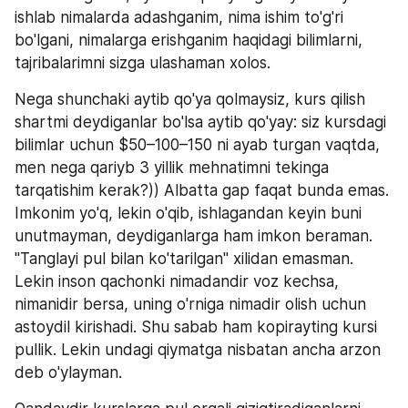
ishlab nimalarda adashganim, nima ishim to'g'ri 
bo'lgani, nimalarga erishganim haqidagi bilimlarni, 
tajribalarimni sizga ulashaman xolos.
Nega shunchaki aytib qo'ya qolmaysiz, kurs qilish 
shartmi deydiganlar bo'lsa aytib qo'yay: siz kursdagi 
bilimlar uchun $50–100–150 ni ayab turgan vaqtda, 
men nega qariyb 3 yillik mehnatimni tekinga 
tarqatishim kerak?)) Albatta gap faqat bunda emas. 
Imkonim yo'q, lekin o'qib, ishlagandan keyin buni 
unutmayman, deydiganlarga ham imkon beraman. 
"Tanglayi pul bilan ko'tarilgan" xilidan emasman. 
Lekin inson qachonki nimadandir voz kechsa, 
nimanidir bersa, uning o'rniga nimadir olish uchun 
astoydil kirishadi. Shu sabab ham kopirayting kursi 
pullik. Lekin undagi qiymatga nisbatan ancha arzon 
deb o'ylayman.