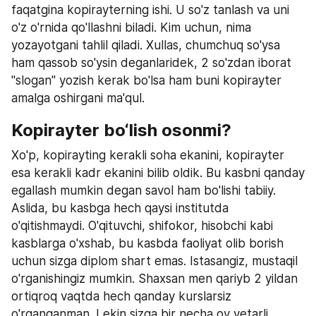
faqatgina kopirayterning ishi. U so'z tanlash va uni 
o'z o'rnida qo'llashni biladi. Kim uchun, nima 
yozayotgani tahlil qiladi. Xullas, chumchuq so'ysa 
ham qassob so'ysin deganlaridek, 2 so'zdan iborat 
"slogan" yozish kerak bo'lsa ham buni kopirayter 
amalga oshirgani ma'qul.
Kopirayter bo‘lish osonmi?
Xo'p, kopirayting kerakli soha ekanini, kopirayter 
esa kerakli kadr ekanini bilib oldik. Bu kasbni qanday 
egallash mumkin degan savol ham bo'lishi tabiiy. 
Aslida, bu kasbga hech qaysi institutda 
o'qitishmaydi. O'qituvchi, shifokor, hisobchi kabi 
kasblarga o'xshab, bu kasbda faoliyat olib borish 
uchun sizga diplom shart emas. Istasangiz, mustaqil 
o'rganishingiz mumkin. Shaxsan men qariyb 2 yildan 
ortiqroq vaqtda hech qanday kurslarsiz 
o'rganganman. Lekin sizga bir necha oy yetarli. 