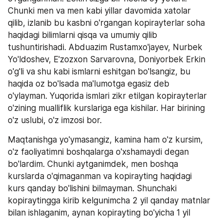
Chunki men va men kabi yillar davomida xatolar 
qilib, izlanib bu kasbni o'rgangan kopirayterlar soha 
haqidagi bilimlarni qisqa va umumiy qilib 
tushuntirishadi. Abduazim Rustamxo'jayev, Nurbek 
Yo'ldoshev, E'zozxon Sarvarovna, Doniyorbek Erkin 
o'g'li va shu kabi ismlarni eshitgan bo'lsangiz, bu 
haqida oz bo'lsada ma'lumotga egasiz deb 
o'ylayman. Yuqorida ismlari zikr etilgan kopirayterlar 
o'zining mualliflik kurslariga ega kishilar. Har birining 
o'z uslubi, o'z imzosi bor.
Maqtanishga yo'ymasangiz, kamina ham o'z kursim, 
o'z faoliyatimni boshqalarga o'xshamaydi degan 
bo'lardim. Chunki aytganimdek, men boshqa 
kurslarda o'qimaganman va kopirayting haqidagi 
kurs qanday bo'lishini bilmayman. Shunchaki 
kopiraytingga kirib kelgunimcha 2 yil qanday matnlar 
bilan ishlaganim, aynan kopirayting bo'yicha 1 yil 