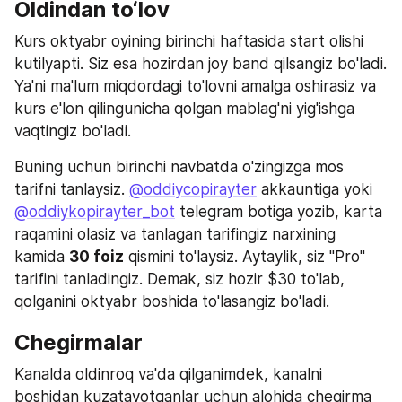
Oldindan to‘lov
Kurs oktyabr oyining birinchi haftasida start olishi 
kutilyapti. Siz esa hozirdan joy band qilsangiz bo'ladi. 
Ya'ni ma'lum miqdordagi to'lovni amalga oshirasiz va 
kurs e'lon qilingunicha qolgan mablag'ni yig'ishga 
vaqtingiz bo'ladi.
Buning uchun birinchi navbatda o'zingizga mos 
tarifni tanlaysiz. 
@oddiycopirayter
 akkauntiga yoki 
@oddiykopirayter_bot
 telegram botiga yozib, karta 
raqamini olasiz va tanlagan tarifingiz narxining 
kamida 
30 foiz
 qismini to'laysiz. Aytaylik, siz "Pro" 
tarifini tanladingiz. Demak, siz hozir $30 to'lab, 
qolganini oktyabr boshida to'lasangiz bo'ladi.
Chegirmalar
Kanalda oldinroq va'da qilganimdek, kanalni 
boshidan kuzatayotganlar uchun alohida chegirma 