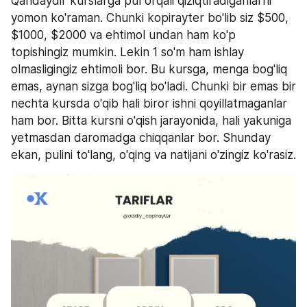
Qandaydir kurslarga pul orqali qiziqtiradiganlarni 
yomon ko'raman. Chunki kopirayter bo'lib siz $500, 
$1000, $2000 va ehtimol undan ham ko'p 
topishingiz mumkin. Lekin 1 so'm ham ishlay 
olmasligingiz ehtimoli bor. Bu kursga, menga bog'liq 
emas, aynan sizga bog'liq bo'ladi. Chunki bir emas bir 
nechta kursda o'qib hali biror ishni qoyillatmaganlar 
ham bor. Bitta kursni o'qish jarayonida, hali yakuniga 
yetmasdan daromadga chiqqanlar bor. Shunday 
ekan, pulini to'lang, o'qing va natijani o'zingiz ko'rasiz.