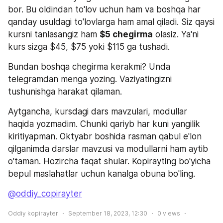
bor. Bu oldindan to'lov uchun ham va boshqa har 
qanday usuldagi to'lovlarga ham amal qiladi. Siz qaysi 
kursni tanlasangiz ham 
$5 chegirma
 olasiz. Ya'ni 
kurs sizga $45, $75 yoki $115 ga tushadi.
Bundan boshqa chegirma kerakmi? Unda 
telegramdan menga yozing. Vaziyatingizni 
tushunishga harakat qilaman.
Aytgancha, kursdagi dars mavzulari, modullar 
haqida yozmadim. Chunki qariyb har kuni yangilik 
kiritiyapman. Oktyabr boshida rasman qabul e'lon 
qilganimda darslar mavzusi va modullarni ham aytib 
o'taman. Hozircha faqat shular. Kopirayting bo'yicha 
bepul maslahatlar uchun kanalga obuna bo'ling.
@oddiy_copirayter
Oddiy kopirayter
September 18, 2023, 12:30
0
views