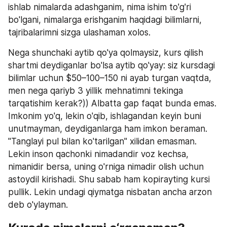
ishlab nimalarda adashganim, nima ishim to'g'ri 
bo'lgani, nimalarga erishganim haqidagi bilimlarni, 
tajribalarimni sizga ulashaman xolos.
Nega shunchaki aytib qo'ya qolmaysiz, kurs qilish 
shartmi deydiganlar bo'lsa aytib qo'yay: siz kursdagi 
bilimlar uchun $50–100–150 ni ayab turgan vaqtda, 
men nega qariyb 3 yillik mehnatimni tekinga 
tarqatishim kerak?)) Albatta gap faqat bunda emas. 
Imkonim yo'q, lekin o'qib, ishlagandan keyin buni 
unutmayman, deydiganlarga ham imkon beraman. 
"Tanglayi pul bilan ko'tarilgan" xilidan emasman. 
Lekin inson qachonki nimadandir voz kechsa, 
nimanidir bersa, uning o'rniga nimadir olish uchun 
astoydil kirishadi. Shu sabab ham kopirayting kursi 
pullik. Lekin undagi qiymatga nisbatan ancha arzon 
deb o'ylayman.