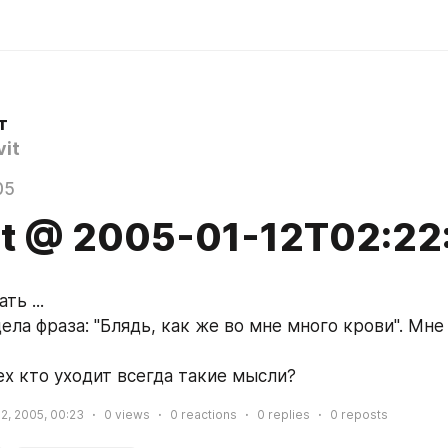
т
it
05
it @ 2005-01-12T02:22
ть ...
ла фраза: "Блядь, как же во мне много крови". Мне 
ех кто уходит всегда такие мысли?
2, 2005, 00:23
0
views
0
reactions
0
replies
0
reposts