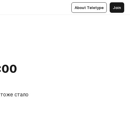
About Teletype
Join
:00
тоже стало 