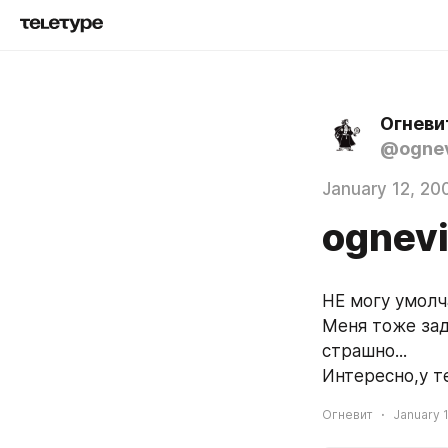
Огневи
@ognev
January 12, 20
ognev
НЕ могу умолча
Меня тоже заде
страшно...
Интересно,у т
Огневит
January 1