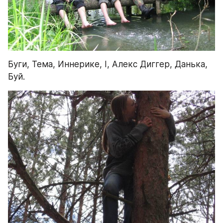
Буги, Тема, Иннерике, I, Алекс Диггер, Данька, 
Буй.