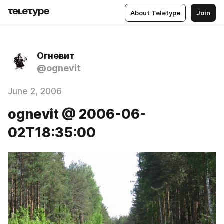
About Teletype
Join
Огневит
@ognevit
June 2, 2006
ognevit @ 2006-06-
02T18:35:00