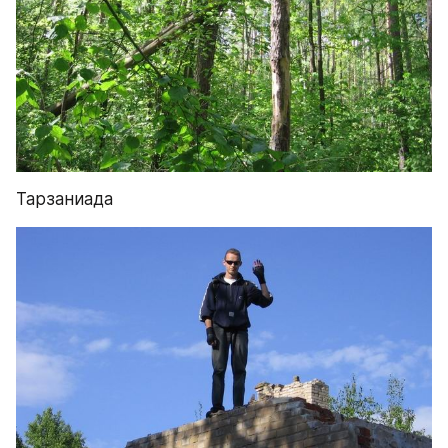
Тарзаниада