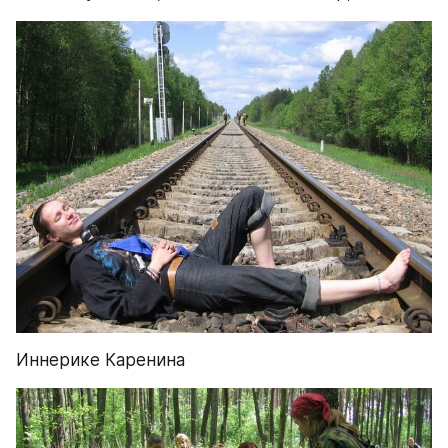
Иннерике Каренина