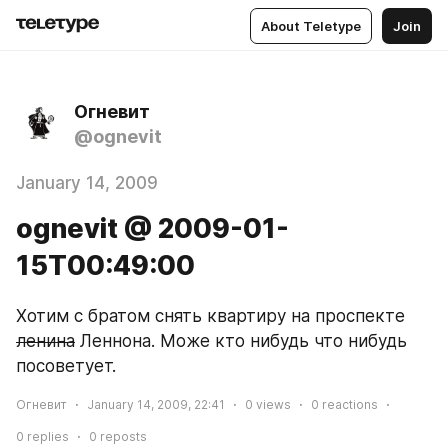
About Teletype
Join
Огневит
@ognevit
January 14, 2009
ognevit @ 2009-01-
15T00:49:00
Хотим с братом снять квартиру на проспекте 
ленина
 Леннона. Може кто нибудь что нибудь 
посоветует.
Огневит
January 14, 2009, 22:41
0
views
0
reactions
0
replies
0
reposts