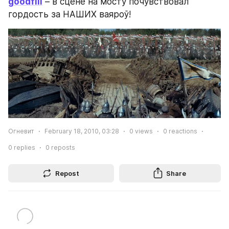
goodfill
 – в сцене на мосту почувствовал 
гордость за НАШИХ ваяроў!
Огневит
February 18, 2010, 03:28
0
views
0
reactions
0
replies
0
reposts
Repost
Share