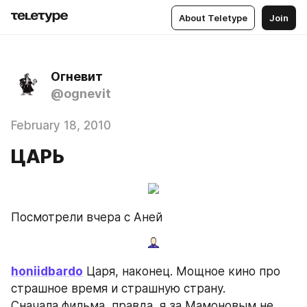
About Teletype
Join
Огневит
@ognevit
February 18, 2010
ЦАРЬ
Посмотрели вчера с Аней
honiidbardo
 Царя, наконец. Мощное кино про 
страшное время и страшную страну. 
Сначала фильма, правда, я за Мамоновым не 