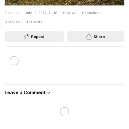
Огневит
July 12, 2014, 11:38
0
views
0
reactions
0
replies
0
reposts
Repost
Share
Leave a Comment