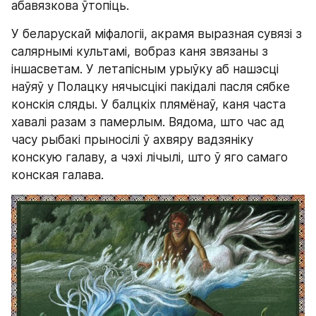
абавязкова ўтопіць.
У беларускай міфалогіі, акрамя выразная сувязі з 
салярнымі культамі, вобраз каня звязаны з 
іншасветам. У летапісным урыўку аб нашэсці 
наўяў у Полацку нячысцікі пакідалі пасля сябке 
конскія сляды. У балцкіх плямёнаў, каня часта 
хавалі разам з памерлым. Вядома, што час ад 
часу рыбакі прыносілі ў ахвяру вадзяніку 
конскую галаву, а чэхі лічылі, што ў яго самаго 
конская галава.