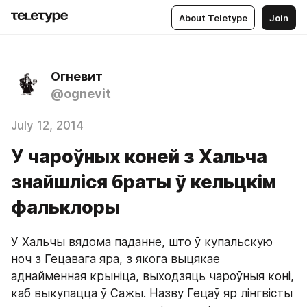
About Teletype
Join
Огневит
@ognevit
July 12, 2014
У чароўных коней з Хальча
знайшліся браты ў кельцкім
фальклоры
У Хальчы вядома паданне, што ў купальскую 
ноч з Гецавага яра, з якога выцякае 
аднайменная крыніца, выходзяць чароўныя коні, 
каб выкупацца ў Сажы. Назву Гецаў яр лінгвісты 