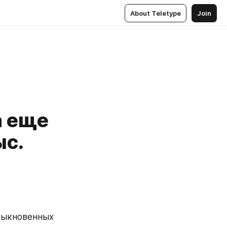
About Teletype
Join
а еще
ыс.
быкновенных 