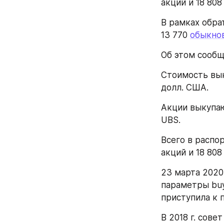
акций и 18 808
В рамках обра
13 770 
обыкно
Об этом сообщ
Стоимость вык
долл. США.
Акции выкупаю
UBS.
Всего в распо
акций и 18 808
23 марта 2020
параметры buy
приступила к 
В 2018 г. сов