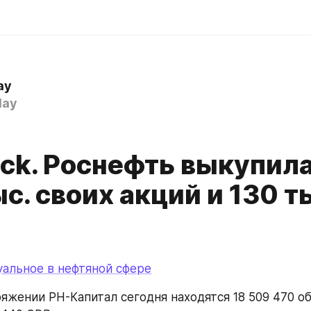
ay
day
ack. Роснефть выкупил
ыс. своих акций и 130 т
туальное в нефтяной сфере
ряжении РН-Капитал сегодня находятся 18 509 470 о