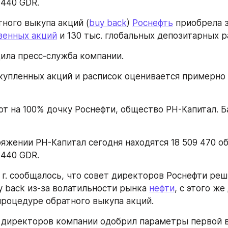
 440 GDR.
тного выкупа акций (
buy back
) 
Роснефть
 приобрела з
венных акций
 и 130 тыс. глобальных депозитарных р
ила пресс-служба компании.
упленных акций и расписок оценивается примерно в
т на 100% дочку Роснефти, общество РН-Капитал. Бан
ряжении РН-Капитал сегодня находятся 18 509 470 о
 440 GDR.
 г. сообщалось, что совет директоров Роснефти реш
 back из-за волатильности рынка 
нефти
, с этого же
процедуре обратного выкупа акций.
ет директоров компании одобрил параметры первой в