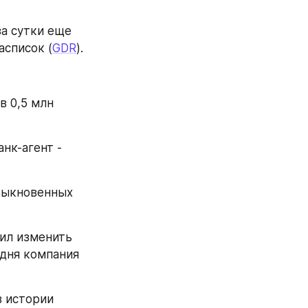
а сутки еще 
асписок (
GDR
).
 0,5 млн 
к-агент - 
быкновенных 
ил изменить 
 дня компания 
 истории 