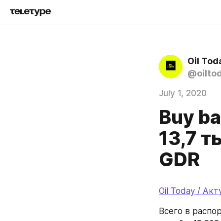
Oil Tod
@oilto
July 1, 2020
Buy b
13,7 т
GDR
Oil Today / Ак
Всего в распо