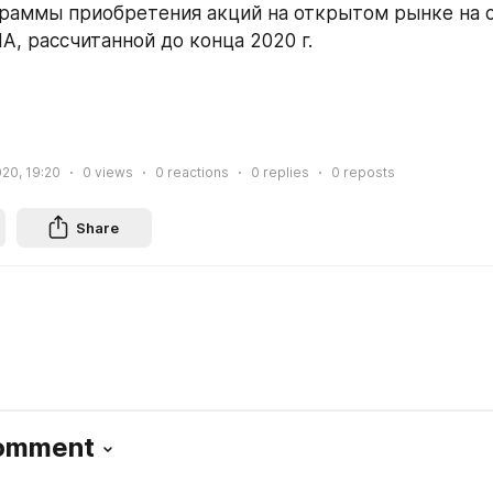
раммы приобретения акций на открытом рынке на с
А, рассчитанной до конца 2020 г.
020, 19:20
0
views
0
reactions
0
replies
0
reposts
Share
Comment