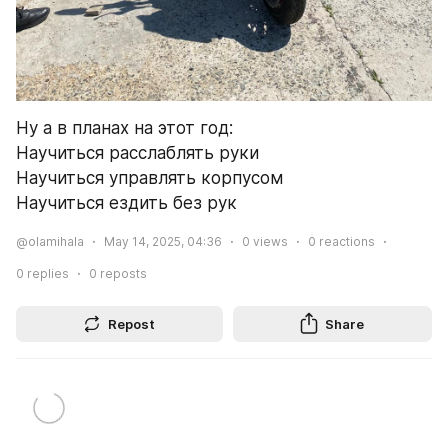
Ну а в планах на этот год:
Научиться расслаблять руки
Научиться управлять корпусом 
Научиться ездить без рук
@olamihala
May 14, 2025, 04:36
0
views
0
reactions
0
replies
0
reposts
Repost
Share