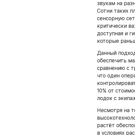
звукам на раз
Сотни таких п
сенсорную сет
критически ва
доступная и г
которые раньш
Данный подход,
обеспечить ма
сравнению с т
что один опер
контролироват
10% от стоимо
лодок с экипа
Несмотря на т
высокотехнол
растёт обеспо
в условиях ра