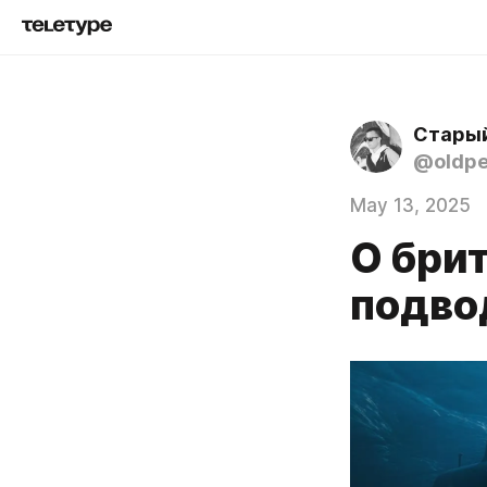
Старый
@oldp
May 13, 2025
О бри
подво