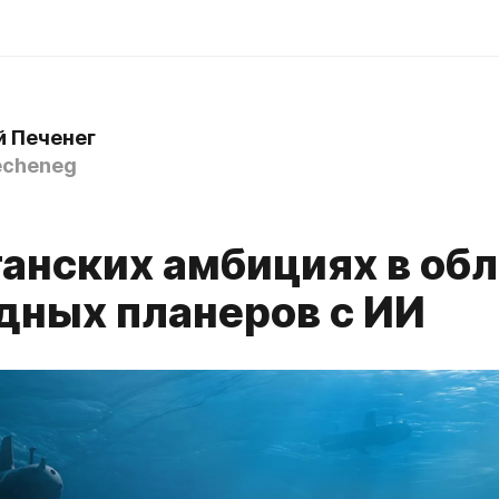
 Печенег
echeneg
танских амбициях в об
дных планеров с ИИ