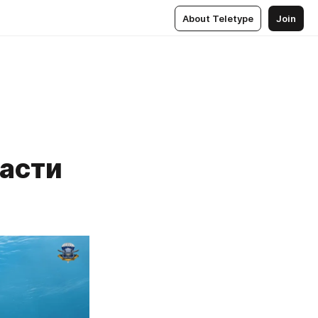
About Teletype
Join
ласти