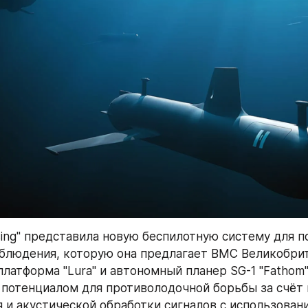
sing" представила новую беспилотную систему для по
блюдения, которую она предлагает ВМС Великобрита
латформа "Lura" и автономный планер SG-1 "Fathom"
потенциалом для противолодочной борьбы за счёт 
 и акустической обработки сигналов с использован