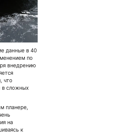
е данные в 40 
менением по 
ря внедрению 
ется 
 что 
 в сложных 
м планере, 
ень 
я на 
иваясь к 