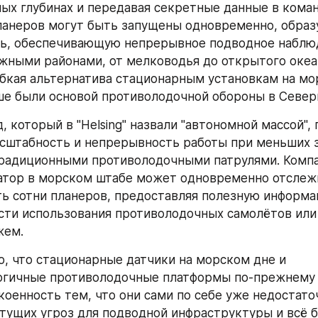
ных глубинах и передавая секретные данные в коман
ланеров могут быть запущены одновременно, образ
ь, обеспечивающую непрерывное подводное наблюд
жными районами, от мелководья до открытого океан
ибкая альтернатива стационарным установкам на мор
е были основой противолодочной обороны в Север
 который в "Helsing" назвали "автономной массой", 
сштабность и непрерывность работы при меньших за
радиционными противолодочными патрулями. Компан
атор в морском штабе может одновременно отслежи
ь сотни планеров, предоставляя полезную информац
сти использования противолодочных самолётов или
жем.
о, что стационарные датчики на морском дне и 
огичные противолодочные платформы по-прежнему 
коенность тем, что они сами по себе уже недостаточ
стущих угроз для подводной инфраструктуры и всё б