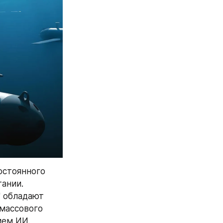
стоянного 
нии. 
 обладают 
массового 
ием ИИ.