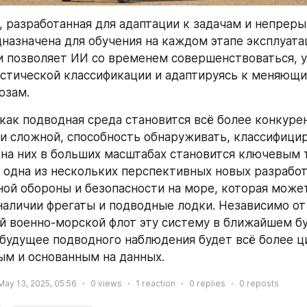
, разработанная для адаптации к задачам и непреры
дназначена для обучения на каждом этапе эксплуатац
и позволяет ИИ со временем совершенствоваться, у
стической классификации и адаптируясь к меняющи
озам.
 как подводная среда становится всё более конкурен
и сложной, способность обнаруживать, классифицир
 на них в больших масштабах становится ключевым 
- одна из нескольких перспективных новых разработ
ой обороны и безопасности на море, которая может
аличии фрегаты и подводные лодки. Независимо от 
й военно-морской флот эту систему в ближайшем бу
 будущее подводного наблюдения будет всё более ц
м и основанным на данных.
May 13, 2025, 05:56
0
views
1
reaction
0
replies
0
reposts