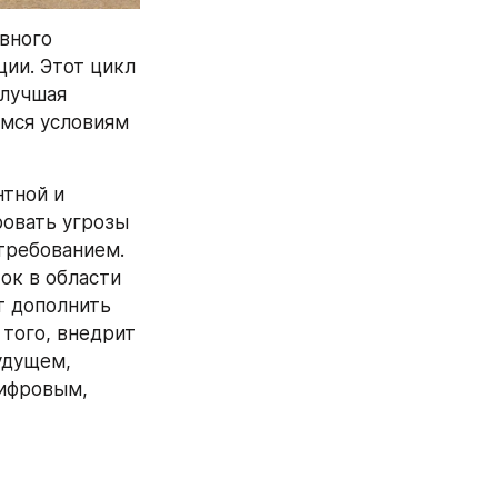
вного 
ии. Этот цикл 
лучшая 
мся условиям 
тной и 
овать угрозы 
требованием. 
ок в области 
 дополнить 
того, внедрит 
дущем, 
ифровым, 