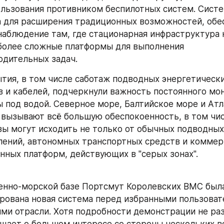
льзования противником беспилотных систем. Систем
 для расширения традиционных возможностей, обес
аблюдение там, где стационарная инфраструктура н
олее сложные платформы для выполнения 
дительных задач.
тия, в том числе саботаж подводных энергетически
 и кабелей, подчеркнули важность постоянного мон
 под водой. Северное море, Балтийское море и Атл
 вызывают всё большую обеспокоенность, в том числ
зы могут исходить не только от обычных подводных л
ений, автономных транспортных средств и коммер
ных платформ, действующих в "серых зонах".
енно-морской базе Портсмут Королевских ВМС была
ована новая система перед избранными пользовате
ми отрасли. Хотя подробности демонстрации не раз
щает о большом интересе со стороны нескольких в