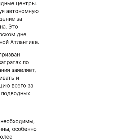
дные центры. 
уя автономную 
ение за 
а. Это 
ском дне, 
ной Атлантике.
призван 
тратах по 
ия заявляет, 
вать и 
ию всего за 
 подводных 
необходимы, 
ны, особенно 
олее 