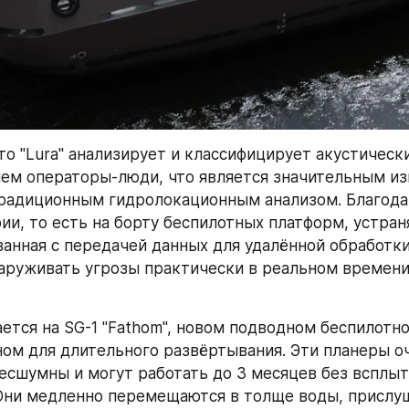
то "Lura" анализирует и классифицирует акустически
чем операторы-люди, что является значительным из
радиционным гидролокационным анализом. Благода
ии, то есть на борту беспилотных платформ, устраня
занная с передачей данных для удалённой обработки,
аруживать угрозы практически в реальном времени
ается на SG-1 "Fathom", новом подводном беспилотно
ом для длительного развёртывания. Эти планеры оч
есшумны и могут работать до 3 месяцев без всплыти
Они медленно перемещаются в толще воды, прислуш