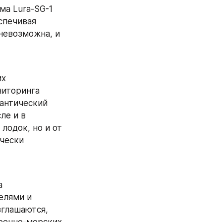
а Lura-SG-1 
печивая 
евозможна, и 
х 
иторинга 
антический 
е и в 
одок, но и от 
чески 
 
лями и 
глашаются, 
оенно-морских 