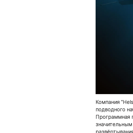
Компания "Hel
подводного на
Программная п
значительным 
развёртывания