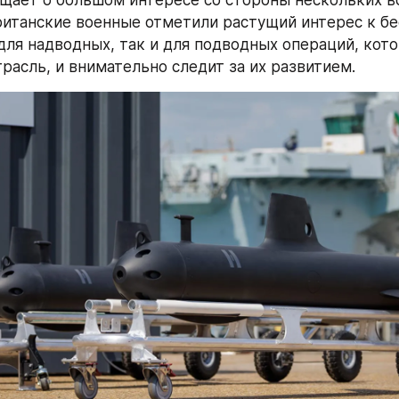
ританские военные отметили растущий интерес к бе
для надводных, так и для подводных операций, кот
расль, и внимательно следит за их развитием.