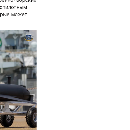
спилотным 
орые может 