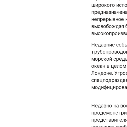
широкого испо
предназначена
непрерывное н
высвобождая б
высокопроизво
Недавние собы
трубопроводов
морской среды
океан в целом
Лондоне. Угро
спецподраздел
модифицирован
Недавно на во
продемонстрир
представителя
компания сооб