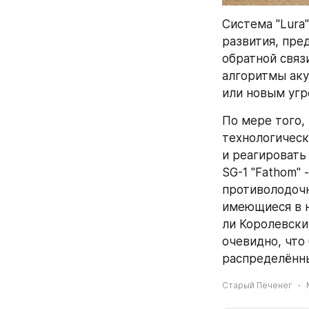
Система "Lura"
развития, пре
обратной связ
алгоритмы аку
или новым угр
По мере того,
технологическ
и реагировать
SG-1 "Fathom" 
противолодочн
имеющиеся в н
ли Королевски
очевидно, что
распределённы
Старый Печенег