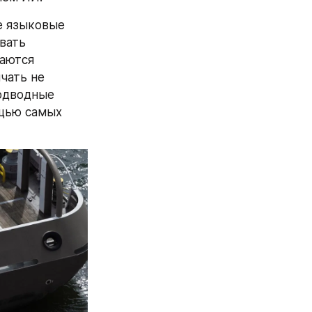
е языковые 
ать 
аются 
ать не 
одводные 
щью самых 