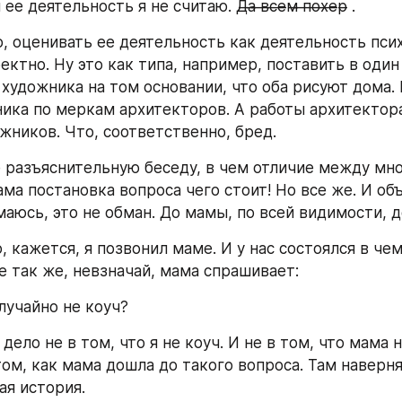
деятельность я не считаю. Д̶а̶ ̶в̶с̶е̶м̶ ̶п̶о̶х̶е̶р̶ .
, оценивать ее деятельность как деятельность психо
ктно. Ну это как типа, например, поставить в один 
 художника на том основании, что оба рисуют дома. 
ика по меркам архитекторов. А работы архитектора
жников. Что, соответственно, бред.
разъяснительную беседу, в чем отличие между мной
ма постановка вопроса чего стоит! Но все же. И объ
маюсь, это не обман. До мамы, по всей видимости, д
 кажется, я позвонил маме. И у нас состоялся в чем
е так же, невзначай, мама спрашивает:
лучайно не коуч?
дело не в том, что я не коуч. И не в том, что мама н
том, как мама дошла до такого вопроса. Там наверняк
ая история.