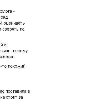
лога - 
ряд 
И оценивать 
 сверять по 
 и 
ясню, почему 
оходит.
-то похожий 
ас поставила в 
а стоит за 