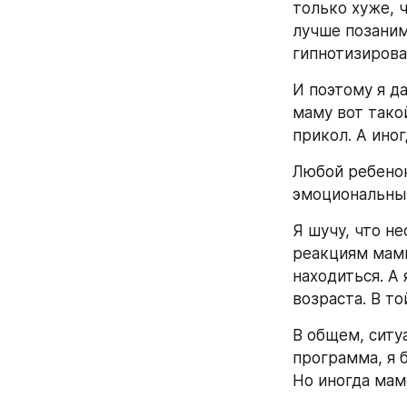
только хуже, 
лучше позанима
гипнотизирова
И поэтому я да
маму вот такой
прикол. А иног
Любой ребенок
эмоциональным
Я шучу, что н
реакциям мамы
находиться. А
возраста. В т
В общем, ситу
программа, я б
Но иногда мам