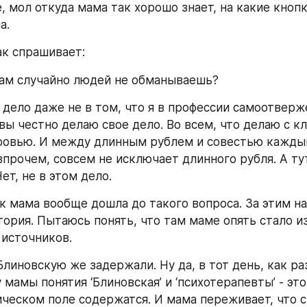
, мол откуда мама так хорошо знает, на какие кнопк
а.
ак спрашивает:
там случайно людей не обманываешь?
 дело даже не в том, что я в профессии самоотверже
вы честно делаю свое дело. Во всем, что делаю с кл
ровью. И между длинным рублем и совестью каждый
впрочем, совсем не исключает длинного рубля. А тут
ет, не в этом дело.
ак мама вообще дошла до такого вопроса. За этим на
тория. Пытаюсь понять, что там маме опять стало из
источников.
линовскую же задержали. Ну да, в тот день, как раз,
 мамы понятия ‘Блиновская’ и ‘психотерапевты’ - это 
ческом поле содержатся. И мама переживает, что с