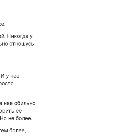
е.
. Никогда у 
ьно отношусь 
 у нее 
осто 
 нее обильно 
рить ее 
 Но не более.
ем более, 