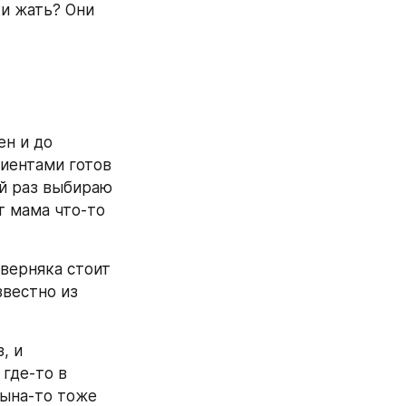
и жать? Они 
н и до 
иентами готов 
 раз выбираю 
 мама что-то 
верняка стоит 
вестно из 
 и 
где-то в 
ына-то тоже 