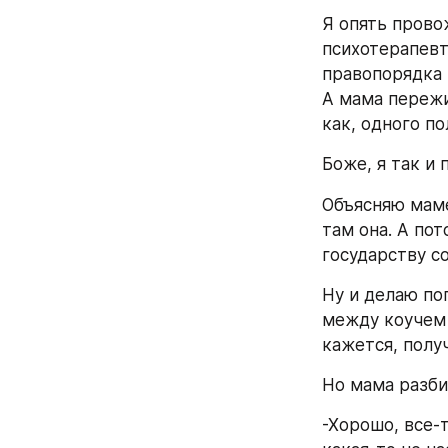
Я опять прово
психотерапевт
правопорядка в
А мама пережив
как, одного по
Боже, я так и 
Объясняю маме
там она. А пот
государству с
Ну и делаю по
между коучем 
кажется, полу
Но мама разби
-Хорошо, все-т