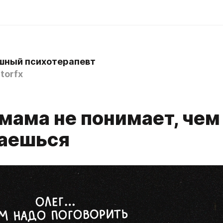
шный психотерапевт
torfx
мама не понимает, чем
аешься