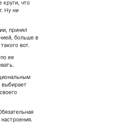
круги, что 
 Ну ни 
и, принял 
нией, больше в 
такого вот.
по ее 
вать. 
циональным 
 выбирает 
своего 
бязательная 
настроения. 