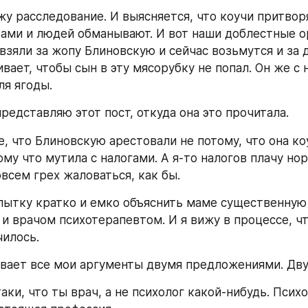
жу расследование. И выясняется, что коучи притвор
ами и людей обманывают. И вот наши доблестные о
зяли за жопу Блиновскую и сейчас возьмутся и за д
ает, чтобы сын в эту мясорубку не попал. Он же с н
ля ягоды.
представляю этот пост, откуда она это прочитала.
, что Блиновскую арестовали не потому, что она коу
ому что мутила с налогами. А я-то налогов плачу нор
овсем грех жаловаться, как бы.
пытку кратко и емко объяснить маме существенную 
и врачом психотерапевтом. И я вижу в процессе, что
чилось.
вает все мои аргументы двумя предложениями. Дву
аки, что ты врач, а не психолог какой-нибудь. Психол