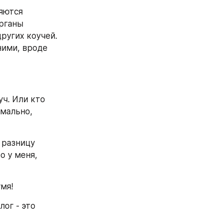
яются 
рганы 
ругих коучей. 
ими, вроде 
ч. Или кто 
мально, 
разницу 
 у меня, 
мя!
ог - это 