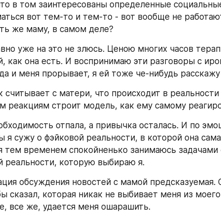
что в том заинтересованы определенные социальные 
ться вот тем-то и тем-то - вот вообще не работают.
ть же маму, в самом деле?
вно уже на это не злюсь. Ценою многих часов терапи
, как она есть. И воспринимаю эти разговоры с иро
да и меня прорывает, я ей тоже че-нибудь расскажу 
 считывает с матери, что происходит в реальности 
 реакциям строит модель, как ему самому реагиро
еобходимость отпала, а привычка осталась. И по эмо
 я сужу о фэйковой реальности, в которой она сама
 я тем временем спокойненько занимаюсь задачами 
ой реальности, которую выбираю я.
ация обсуждения новостей с мамой предсказуемая. О
ы сказал, которая никак не выбивает меня из моего 
е, все же, удается меня ошарашить.