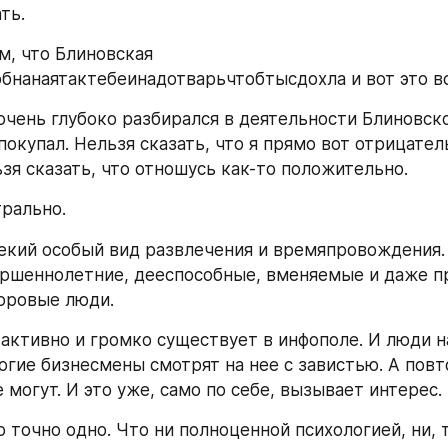
ть.
м, что Блиновская 
бнанаятактебеинадотварьчтобтысдохла и вот это вс
очень глубоко разбирался в деятельности Блиновской
покупал. Нельзя сказать, что я прямо вот отрицател
ьзя сказать, что отношусь как-то положительно.
рально.
екий особый вид развлечения и времяпровождения. И
ршеннолетние, дееспособные, вменяемые и даже пр
оровые люди.
 активно и громко существует в инфополе. И люди на
огие бизнесмены смотрят на нее с завистью. А повто
 могут. И это уже, само по себе, вызывает интерес.
 точно одно. Что ни полноценной психологией, ни, т