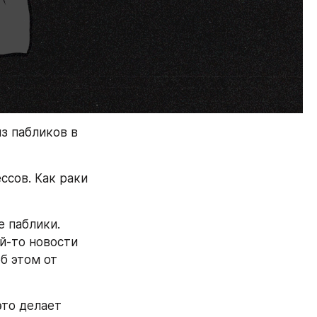
з пабликов в 
сов. Как раки 
 паблики. 
й-то новости 
 этом от 
то делает 