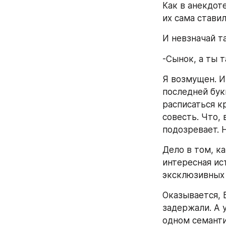
Как в анекдоте
их сама ставил
И невзначай т
-Сынок, а ты 
Я возмущен. И
последней бук
расписаться к
совесть. Что, 
подозревает. Н
Дело в том, к
интересная ис
эксклюзивных 
Оказывается, Б
задержали. А у
одном семанти