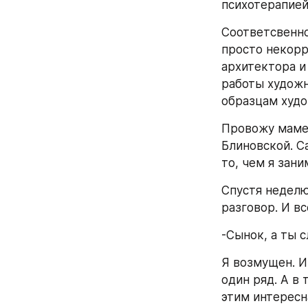
психотерапией ее 
Соответсвенно
просто некорре
архитектора и
работы художн
образцам худо
Провожу маме 
Блиновской. Са
то, чем я зани
Спустя неделю,
разговор. И вс
-Сынок, а ты с
Я возмущен. И 
один ряд. А в 
этим интересн