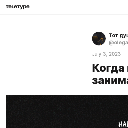
Тот ду
@olega
July 3, 2023
Когда 
заним