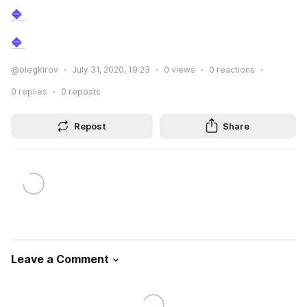
🔷 
🔷 
@olegkirov
July 31, 2020, 19:23
0
views
0
reactions
0
replies
0
reposts
Repost
Share
Leave a Comment