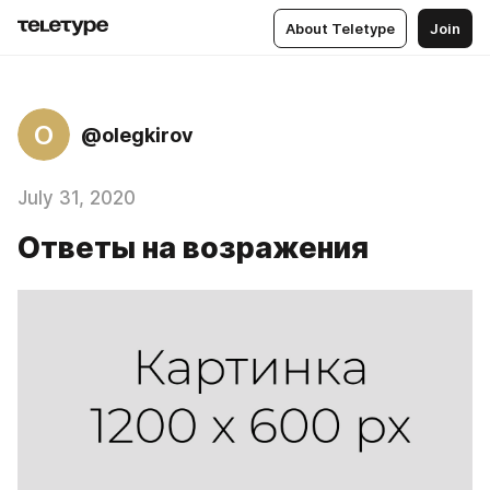
About Teletype
Join
O
@olegkirov
July 31, 2020
Ответы на возражения