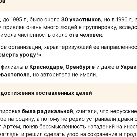
ра
 до 1995 г., было около 
30 участников,
 но в 1996 г.,
привлек очень много людей в группировку, вследст
 имела численность около 
ста человек
. 
смерть уроду!»
. 
филиалы в 
Краснодаре, Оренбурге
 и даже в 
Украи
евастополе
, но авторитета не имели.
 достижения поставленных целей
ппировка
 была радикальной
, считали, что нерусски
бе на родину, а потому не редко устраивали драки с
г. Артём, поняв бессмысленность нападений на иност
взгляды и решил сделать упор на сохранение и прод