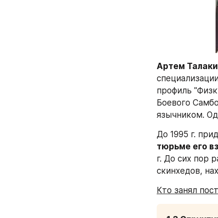
Артем Талаки
специализации
профиль "Физк
Боевого Самбо
язычником. Од
До 1995 г. пр
тюрьме его в
г. До сих пор 
скинхедов, на
Кто занял пос