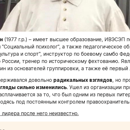
н
 (1977 г.р.) – имеет высшее образование, ИВЭСЭП по
 "Социальный психолог", а также педагогическое обр
ультура и спорт", инструктор по боевому самбо Фед
 России, тренер по историческому фехтованию. Явл
ин из основателей группировки, а также её первый 
идерживался довольно 
радикальных взглядов
, но пр
згляды сильно изменились
. Ушел из организации пр
расплачивается за то, что был одним из первых питер
ходясь под постоянным контролем правоохранитель
т лидера после него неизвестно.