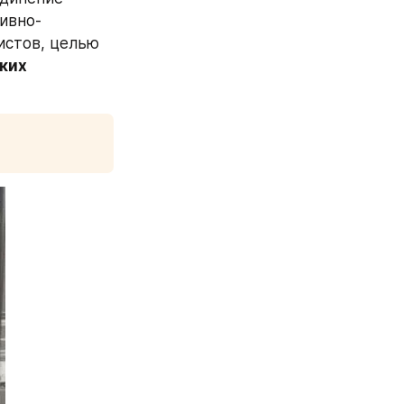
ивно-
стов, целью 
ких 