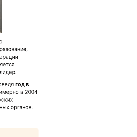
 
азование, 
ерации 
яется 
лидер. 
оведя 
год в 
имерно в 2004 
ских 
ных органов.