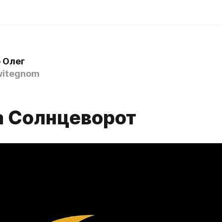
 Олег
witegnom
а Солнцеворот