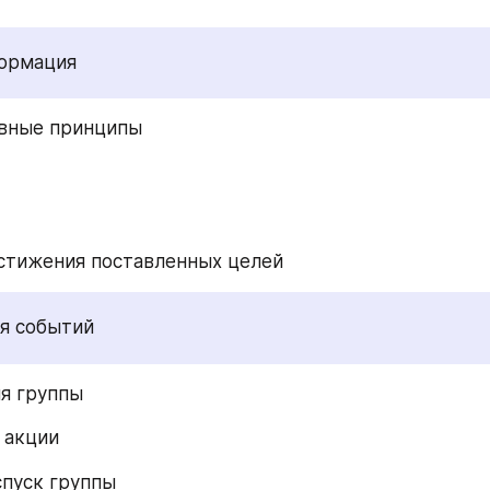
ормация 
овные принципы 
стижения поставленных целей 
я событий 
я группы 
 акции 
спуск группы 