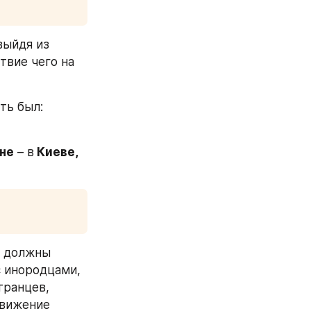
 выйдя из 
вие чего на 
Один из лозунгов организации, характеризующий ее направленность был: 
не
 – в
 Киеве, 
е должны 
 инородцами, 
ранцев, 
вижение 