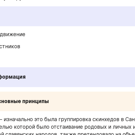
 движение 
стников 
нформация
основные принципы
 – изначально это была группировка скинхедов в Сан
елью которой было отстаивание родовых и личных и
й славянских народов, также претендовало на объе