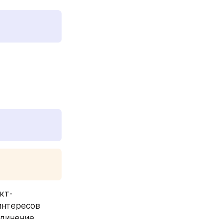
кт-
нтересов 
динение 