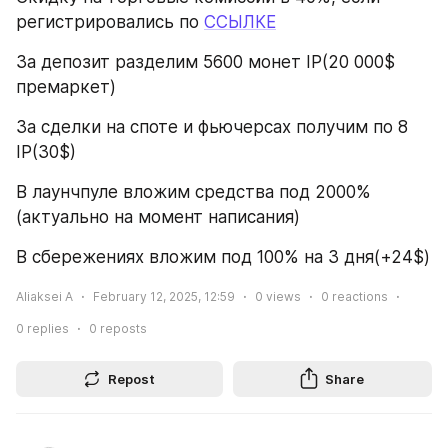
регистрировались по 
ССЫЛКЕ
За депозит разделим 5600 монет IP(20 000$ 
премаркет)
За сделки на споте и фьючерсах получим по 8 
IP(30$)
В лаунчпуле вложим средства под 2000%
(актуально на момент написания)
В сбережениях вложим под 100% на 3 дня(+24$)
Aliaksei A
February 12, 2025, 12:59
0
views
0
reactions
0
replies
0
reposts
Repost
Share