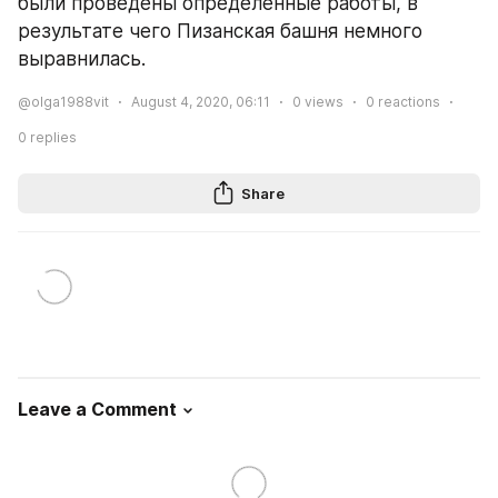
были проведены определенные работы, в 
результате чего Пизанская башня немного 
выравнилась.
@olga1988vit
August 4, 2020, 06:11
0
views
0
reactions
0
replies
Share
Leave a Comment