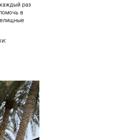
каждый раз 
омочь в 
релищные 
ки: