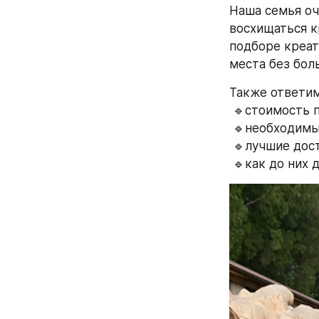
Наша семья оч
восхищаться к
подборе креат
места без бол
Также ответим
 🔹стоимость 
 🔹необходимы
 🔹лучшие до
 🔹как до них