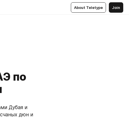
About Teletype
Join
Э по
и
ми Дубая и 
счаных дюн и 