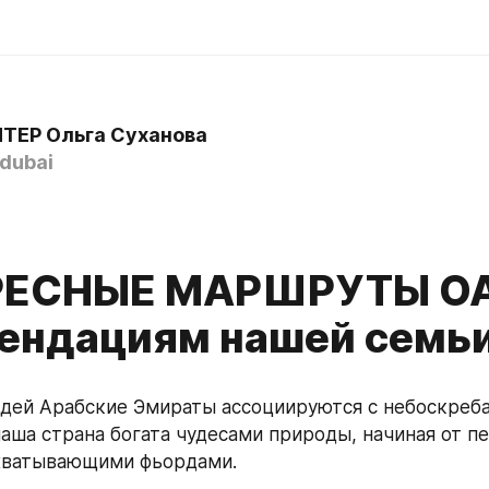
ТЕР Ольга Суханова
dubai
РЕСНЫЕ МАРШРУТЫ ОА
ендациям нашей семь
дей Арабские Эмираты ассоциируются с небоскреба
наша страна богата чудесами природы, начиная от пе
ахватывающими фьордами.