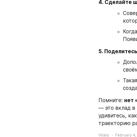
4. Сделайте ш
Сове
кото
Когда
Появ
5. Поделитесь
Допол
своё
Така
созд
Помните: 
нет 
— это вклад в
удивитесь, ка
траекторию ра
Vitaliy
February 4,