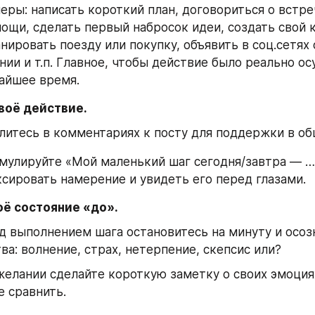
ры: написать короткий план, договориться о встреч
ощи, сделать первый набросок идеи, создать свой к
нировать поезду или покупку, объявить в соц.сетях 
ии и т.п. Главное, чтобы действие было реально ос
айшее время.
воё действие.
литесь в комментариях к посту для поддержки в об
мулируйте «Мой маленький шаг сегодня/завтра — …»
ксировать намерение и увидеть его перед глазами.
оё состояние «до».
д выполнением шага остановитесь на минуту и осозн
ва: волнение, страх, нетерпение, скепсис или?
желании сделайте короткую заметку о своих эмоциях
е сравнить.