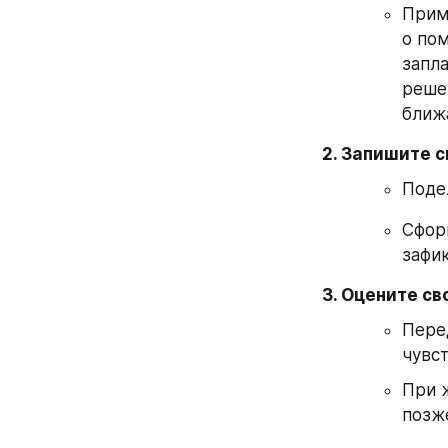
Приме
о пом
запла
решен
ближ
2. Запишите с
Поде
Сфор
зафи
3. Оцените св
Пере
чувст
При 
позж