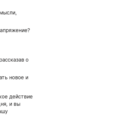
мысли, 
напряжение? 
ассказав о 
ть новое и 
кое действие 
я, и вы 
шу 