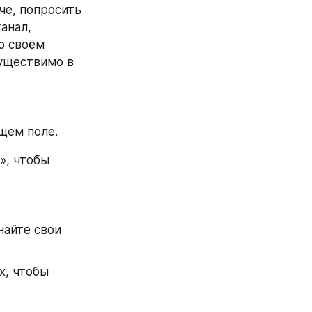
е, попросить 
анал, 
о своём 
уществимо в 
щем поле.
, чтобы 
айте свои 
, чтобы 