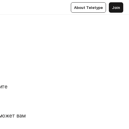
About Teletype
Join
те 
может вам 