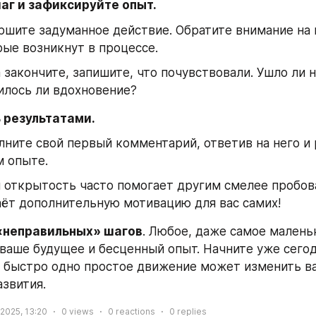
аг и зафиксируйте опыт.
ршите задуманное действие. Обратите внимание на 
рые возникнут в процессе.
 закончите, запишите, что почувствовали. Ушло ли 
илось ли вдохновение?
 результатами.
ните свой первый комментарий, ответив на него и р
м опыте.
я открытость часто помогает другим смелее пробова
аёт дополнительную мотивацию для вас самих!
«неправильных» шагов
. Любое, даже самое малень
 ваше будущее и бесценный опыт. Начните уже сегодн
к быстро одно простое движение может изменить ва
звития.
 2025, 13:20
0
views
0
reactions
0
replies