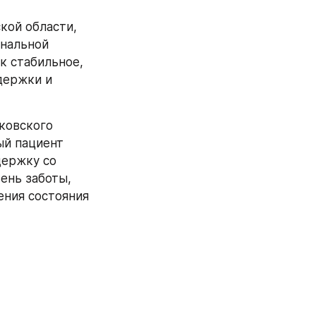
ой области, 
нальной 
 стабильное, 
ержки и 
ковского 
й пациент 
ержку со 
нь заботы, 
ния состояния 