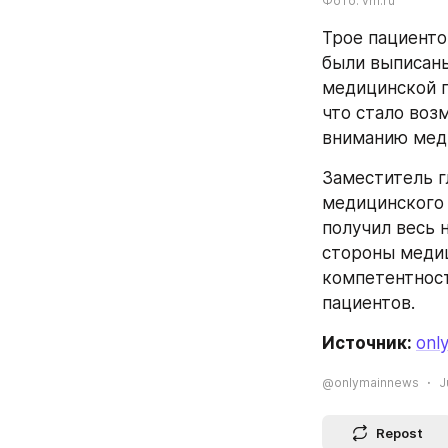
Фото: vm.ru
Трое пациенто
были выписаны
медицинской п
что стало воз
вниманию мед
Заместитель г
медицинского 
получил весь 
стороны медиц
компетентност
пациентов.
Источник: 
onl
@onlymainnews
J
Repost