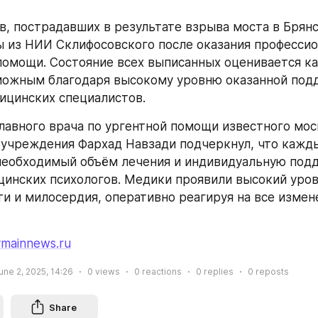
в, пострадавших в результате взрыва моста в Брянск
 из НИИ Склифосовского после оказания профессио
омощи. Состояние всех выписанных оценивается как
можным благодаря высокому уровню оказанной подд
ицинских специалистов.
лавного врача по ургентной помощи известного мос
учреждения Фархад Навзади подчеркнул, что кажды
необходимый объём лечения и индивидуальную подд
инских психологов. Медики проявили высокий урове
и и милосердия, оперативно реагируя на все измене
ymainnews.ru
une 2, 2025, 14:26
0
views
0
reactions
0
replies
0
reposts
Share