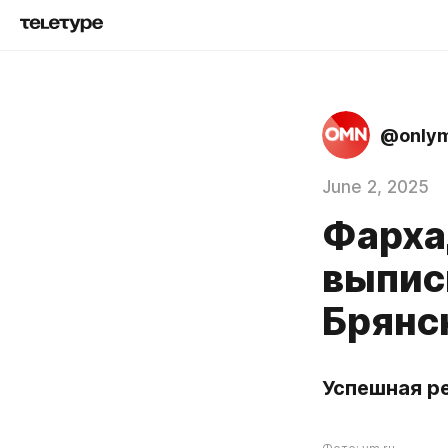
@only
June 2, 2025
Фарха
выпис
Брянс
Успешная р