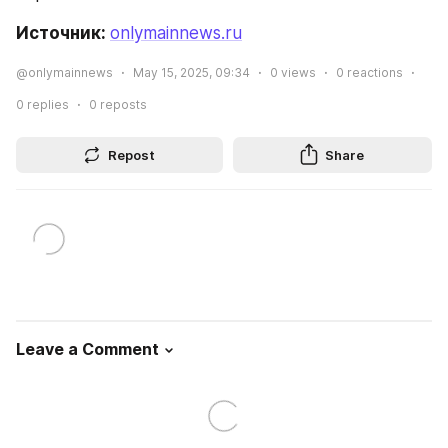
Источник: 
onlymainnews.ru
@onlymainnews
May 15, 2025, 09:34
0
views
0
reactions
0
replies
0
reposts
Repost
Share
Leave a Comment