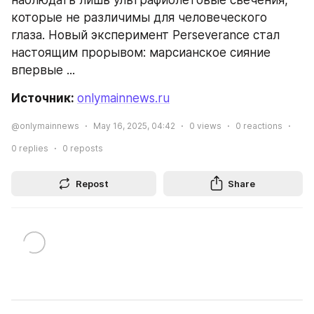
наблюдать лишь ультрафиолетовые свечения, 
которые не различимы для человеческого 
глаза. Новый эксперимент Perseverance стал 
настоящим прорывом: марсианское сияние 
впервые ...
Источник: 
onlymainnews.ru
@onlymainnews
May 16, 2025, 04:42
0
views
0
reactions
0
replies
0
reposts
Repost
Share