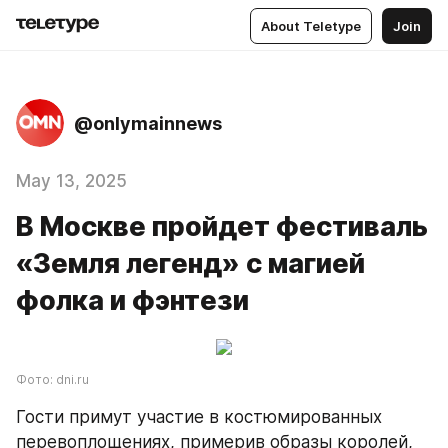
About Teletype
Join
@onlymainnews
May 13, 2025
В Москве пройдет фестиваль
«Земля легенд» с магией
фолка и фэнтези
Фото: dni.ru
Гости примут участие в костюмированных 
перевоплощениях, примерив образы королей, 