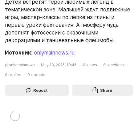
Детей встретят герои любимых легенд в 
тематической зоне. Малышей ждут подвижные 
игры, мастер-классы по лепке из глины и 
первые уроки фехтования. Атмосферу чуда 
дополнят фотосессии с сказочными 
декорациями и танцевальные флешмобы.
Источник: 
onlymainnews.ru
@onlymainnews
May 13, 2025, 19:46
0
views
0
reactions
0
replies
0
reposts
Repost
Share