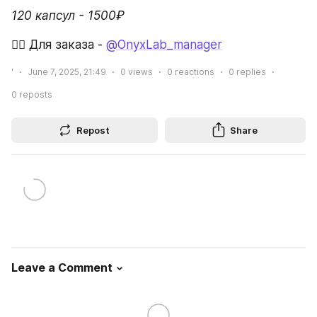
120 капсул - 1500₽
✍🏻 Для заказа - 
@OnyxLab_manager
'
June 7, 2025, 21:49
0
views
0
reactions
0
replies
0
reposts
Repost
Share
Leave a Comment