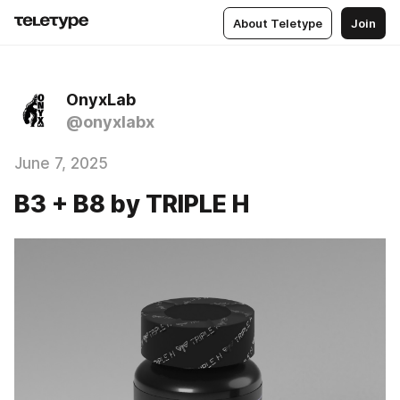
About Teletype
Join
OnyxLab
@onyxlabx
June 7, 2025
B3 + B8 by TRIPLE H