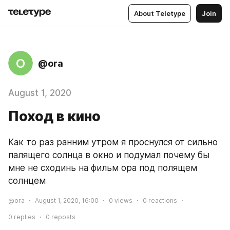
About Teletype
Join
O
@ora
August 1, 2020
Поход в кино
Как то раз ранним утром я проснулся от сильно 
палящего солнца в окно и подумал почему бы 
мне не сходинь на фильм ора под полящем 
солнцем 
@ora
August 1, 2020, 16:00
0
views
0
reactions
0
replies
0
reposts