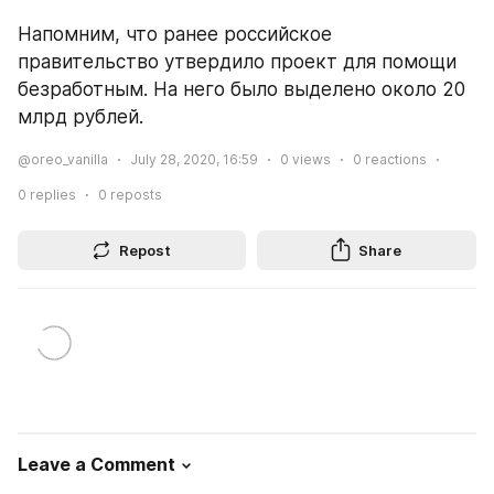
Напомним, что ранее российское 
правительство утвердило проект для помощи 
безработным. На него было выделено около 20 
млрд рублей.
@oreo_vanilla
July 28, 2020, 16:59
0
views
0
reactions
0
replies
0
reposts
Repost
Share
Leave a Comment