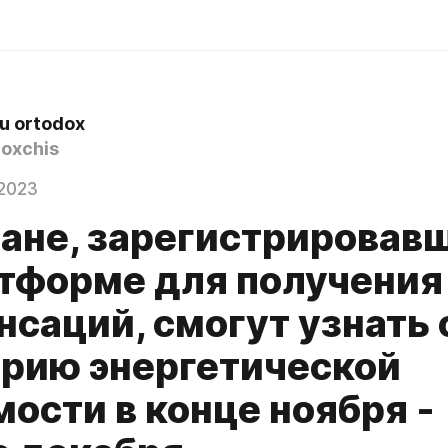
u ortodox
oxchis
2023
ане, зарегистрировав
атформе для получения
нсаций, смогут узнать
орию энергетической
ости в конце ноября -