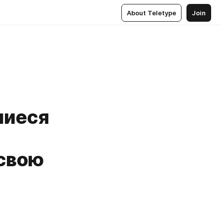
About Teletype
Join
шиеся
 свою