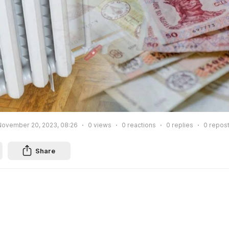
November 20, 2023, 08:26
0
views
0
reactions
0
replies
0
repos
Share