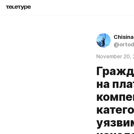
Chisina
@ortod
November 20, 
Гражд
на пл
компе
катег
уязвим