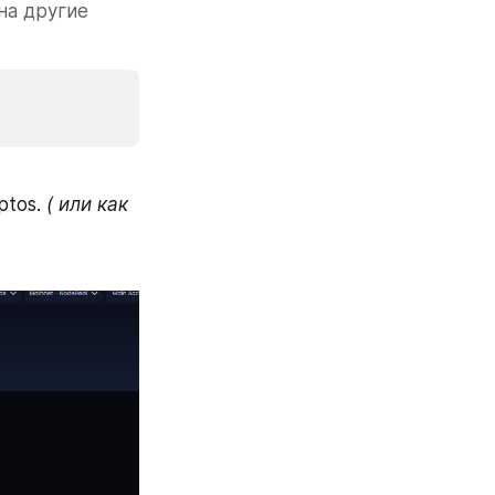
а другие 
tos. 
( или как 