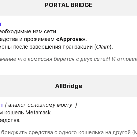
PORTAL BRIDGE
т
еобходимые нам сети.
едства и прожимаем 
«Approve».
кены после завершения транзакции (
Claim
).
мание что комиссия берется с двух сетей! И отправк
AllBridge
йт
 ( аналог основному мосту  )
ем кошель Metamask
редства.
бриджить средства с одного кошелька на другой (M