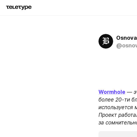
Osnova
@osno
Wormhole
 —
 
более 20-ти бл
используется м
Проект работа
за сомнительн