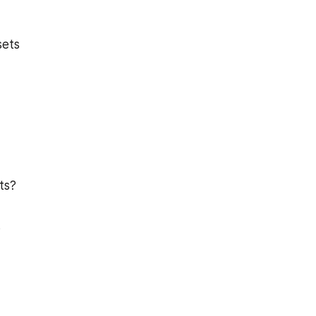
sets
ts? 
 