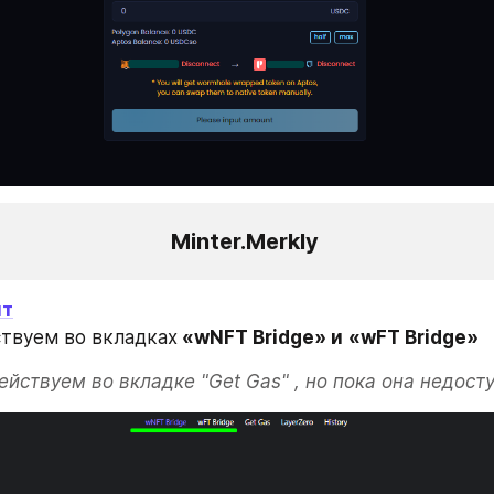
Minter.Merkly 
йт
ствуем во вкладках
 «wNFT Bridge» и
«wFT Bridge»
йствуем во вкладке "Get Gas" , но пока она недосту