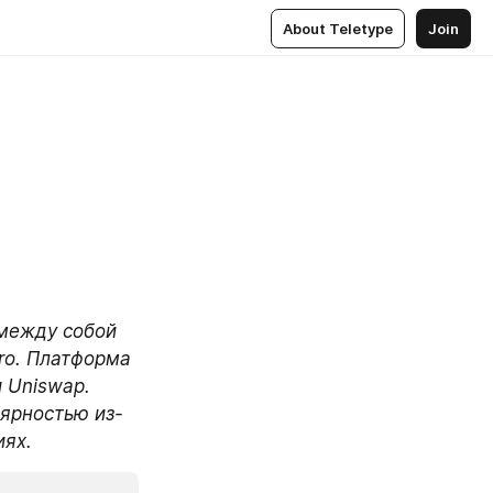
About Teletype
Join
между собой 
ro. Платформа 
 Uniswap. 
лярностью из-
иях.