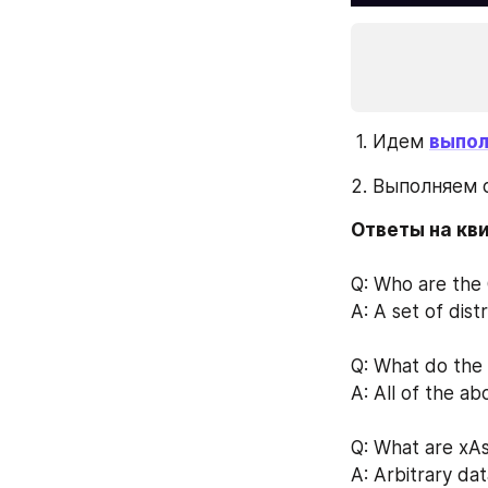
 1. Идем 
выпол
2. Выполняем 
Ответы на кв
Q: Who are the 
A: A set of dis
Q: What do the
A: All of the ab
Q: What are xA
A: Arbitrary da