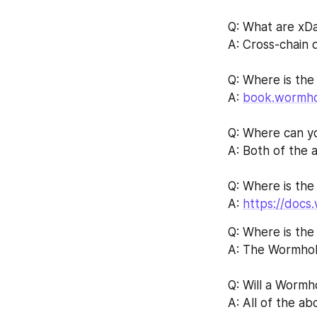
Q: What are xD
A: Cross-chain 
Q: Where is the
A: 
book.wormho
Q: Where can y
A: Both of the 
Q: Where is the
A: 
https://docs
Q: Where is the
A: The Wormhol
Q: Will a Wormh
A: All of the ab