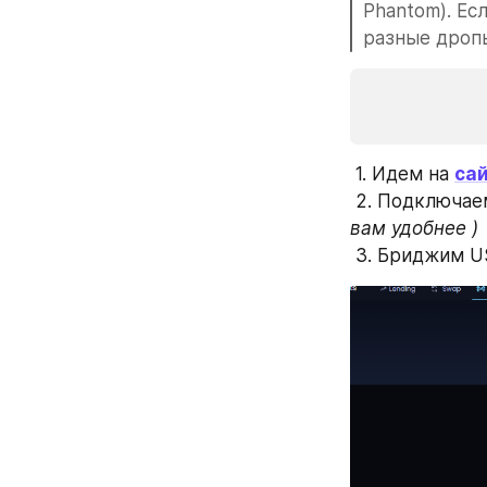
Phantom). Ес
разные дропы
 1. Идем на 
са
 2. Подключа
 3. Бриджим U