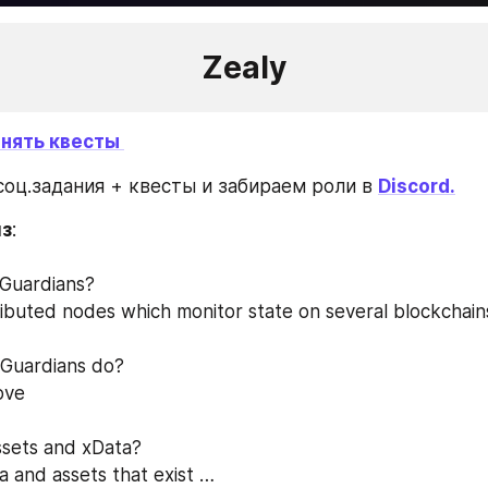
Zealy
нять квесты 
соц.задания + квесты и забираем роли в 
Discord.
из
:
Guardians? 
tributed nodes which monitor state on several blockchain
 Guardians do? 
ove
ssets and xData? 
ta and assets that exist …