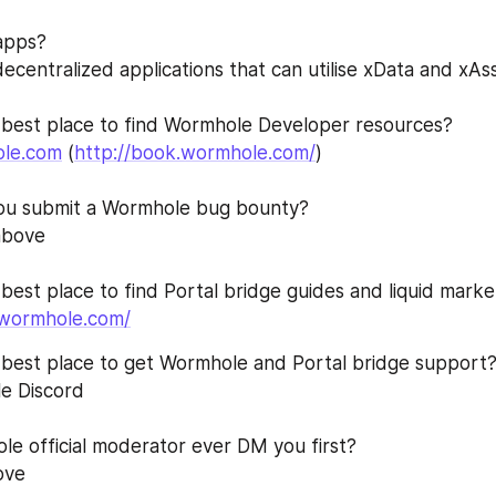
apps? 
decentralized applications that can utilise xData and xAs
 best place to find Wormhole Developer resources? 
le.com
 (
http://book.wormhole.com/
)
ou submit a Wormhole bug bounty? 
above
 best place to find Portal bridge guides and liquid marke
.wormhole.com/
 best place to get Wormhole and Portal bridge support?
e Discord
ole official moderator ever DM you first? 
ove