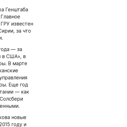
а Генштаба 
Главное 
ГРУ известен 
прямым участием в руководстве российской военной операции в Сирии, за что 
и.
ода — за 
в США», в 
ы. В марте 
анские 
управления 
ы. Еще год 
тании — как 
Солсбери 
ненными.
кова новые 
015 году и 