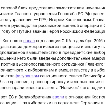
силовой блок представлен заместителем начальник
ьником Главного управления Генштаба ВС РФ (ранее 
ное управление — ГРУ) Игорем Костюковым. Глава 
7 году от Путина звание Героя Российской Федераци
ь Костюков 
попал
 под санкции США в декабре 2016 г
дрывающие демократические процессы и институты 
дполагаемое вмешательство в президентские выбор
тношении него были введены дополнительные америк
 против высокопоставленного сотрудника Главного 
причастного к кибератакам и вмешательству в выбор
ов стал 
фигурантом
 санкционного списка Великобри
 за «хранение, транспортировку и использование в 
рвно-паралитического агента “Новичок”» его подчи
овет ЕС и Великобритания 
ввели
 в отношении Костю
санкции — за кибератаки на парламент Германии в 2