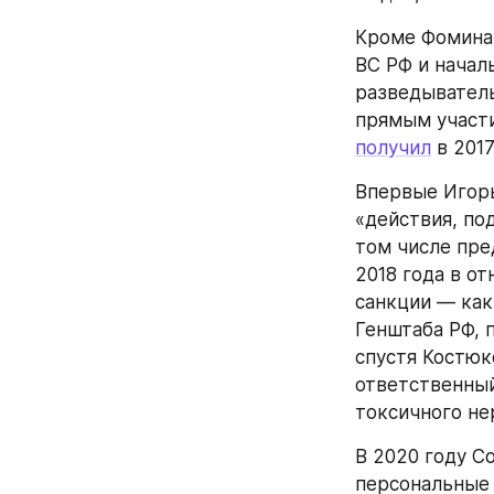
Кроме Фомина 
ВС РФ и начал
разведыватель
получил
 в 201
Впервые Игор
«действия, по
том числе пре
2018 года в о
санкции — как
Генштаба РФ, 
спустя Костюк
ответственный
токсичного не
В 2020 году С
персональные 