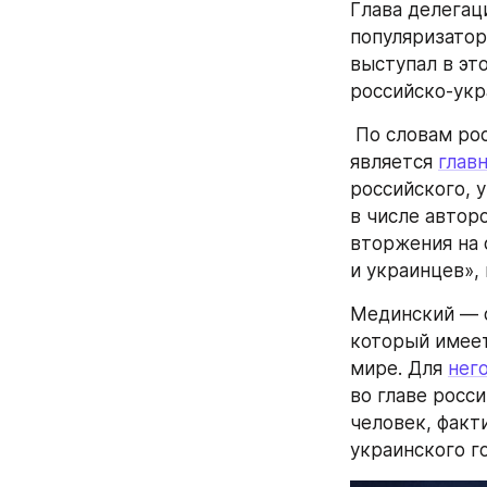
Глава делегац
популяризатор
выступал в это
российско-укр
 По словам российского журналиста Михаила Зыгаря, именно Мединский 
является 
глав
российского, 
в числе автор
вторжения на 
и украинцев»,
Мединский — о
который имеет
мире. Для 
нег
во главе росс
человек, факт
украинского г