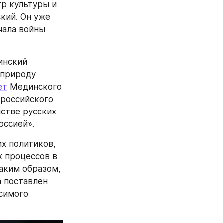
р культуры и 
ий. Он уже 
чала войны 
природу 
ет
 Мединского 
российского 
стве русских 
оссией».
х политиков, 
 процессов в 
аким образом, 
 поставлен 
симого 