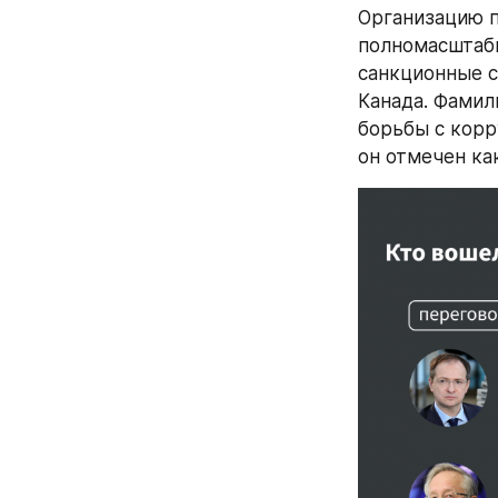
Организацию п
полномасштабн
санкционные с
Канада. Фами
борьбы с корр
он отмечен ка