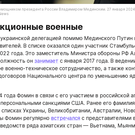
омощником президента России Владимиром Мединским. 27 января 2024 г
 News
кционные военные
 украинской делегацией помимо Мединского Путин 
вителей. В списке оказался один участник Стамбульс
022 года. Это заместитель Министра обороны РФ А
олжность он 
занимает
 с января 2017 года. В веден
 военно-техническое сотрудничество, а также конт
оговоров Национального центра по уменьшению яд
 персональными санкциями США. Ранее его фамилия 
 списках Украины, Великобритании, Австралии, Ново
ы Фомин регулярно 
встречался
 с представителями 
 ведомств ряда азиатских стран — Вьетнама, Мьянмы