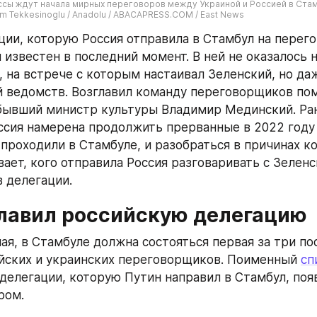
сы ждут начала мирных переговоров между Украиной и Россией в Стамбу
m Tekkesinoglu / Anadolu / ABACAPRESS.COM / East News
ции, которую Россия отправила в Стамбул на перего
 известен в последний момент. В ней не оказалось н
, на встрече с которым настаивал Зеленский, но даж
 ведомств. Возглавил команду переговорщиков по
бывший министр культуры Владимир Мединский. Ран
оссия намерена продолжить прерванные в 2022 году 
проходили в Стамбуле, и разобраться в причинах ко
ает, кого отправила Россия разговаривать с Зеленс
в делегации.
главил российскую делегацию
мая, в Стамбуле должна состояться первая за три по
йских и украинских переговорщиков. Поименный 
сп
делегации, которую Путин направил в Стамбул, появ
ром.