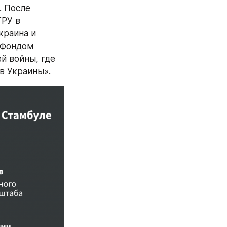
 После 
РУ в 
краина и 
 Фондом 
 войны, где 
в Украины».