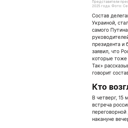
Представители прес
2025 года. Фото: Ce
Состав делега
Украиной, стал
самого Путина
руководителей
президента и 
заявил, что Р
которые тоже 
Так» рассказыв
говорит соста
Кто воз
В четверг, 15 
встреча росси
переговорной 
накануне вече