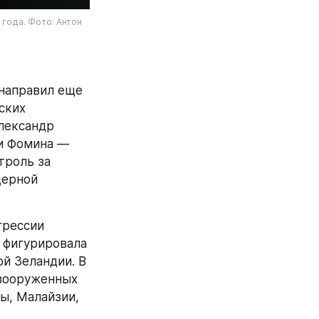
ода. Фото: Антон 
направил еще 
ких 
лександр 
ии Фомина — 
роль за 
ерной 
С октября 2024 года Фомин в связи с его участием в российской агрессии 
фигурировала 
й Зеландии. В 
вооруженных 
, Малайзии, 