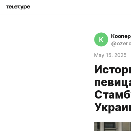
Коопер
К
@ozero
May 15, 2025
Истор
певица
Стамб
Украи