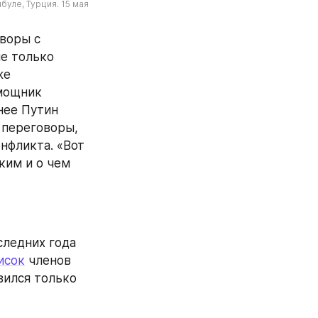
ле, Турция. 15 мая 
воры с 
е только 
е 
мощник 
ее Путин 
переговоры, 
нфликта. «Вот 
ким и о чем 
следних года 
исок
 членов 
ился только 