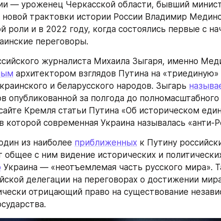
ии — уроженец Черкасской области, бывший минист
 новой трактовки истории России Владимир Мединск
й роли и в 2022 году, когда состоялись первые с на
аинские переговоры.
ным
 архитектором взглядов Путина на «триединую» 
украинского и беларусского народов. Зыгарь 
называ
ов опубликованной за полгода до полномасштабного 
сайте Кремля статьи Путина «Об историческом един
 в которой современная Украина называлась «анти-Р
дин из наиболее 
приближенных
 к Путину российски
 общее с ним видение исторических и политических
о
 Украина — «неотъемлемая часть русского мира». Т
ийской делегации на переговорах о достижении мира
ически отрицающий право на существование незави
осударства.