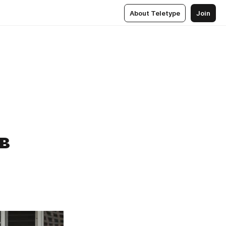
About Teletype
Join
в