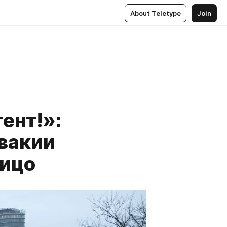
About Teletype
Join
гент!»:
овакии
Фицо