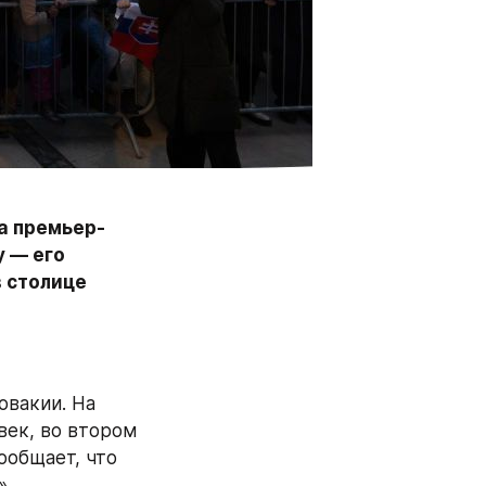
а премьер-
 — его 
 столице 
овакии. На 
век, во втором 
общает, что 
».