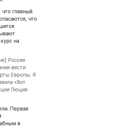
, что главный 
пасаются, что 
шится 
ывают 
урс на 
е] Россия 
ния вести 
рты Европы. Я 
вила «Вот 
ции Люция 
ли. Первая 
 
абным в 