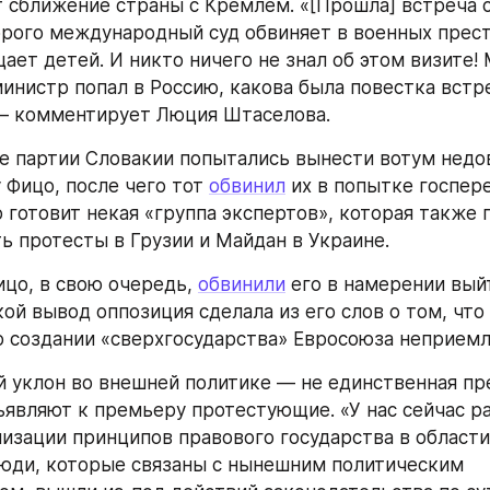
сближение страны с Кремлем. «[Прошла] встреча 
рого международный суд обвиняет в военных престу
ет детей. И никто ничего не знал об этом визите! 
инистр попал в Россию, какова была повестка встре
 — комментирует Люция Штаселова.
 партии Словакии попытались вынести вотум недов
 Фицо, после чего тот 
обвинил
 их в попытке госпере
о готовит некая «группа экспертов», которая также 
ь протесты в Грузии и Майдан в Украине.
цо, в свою очередь, 
обвинили
 его в намерении выйт
ой вывод оппозиция сделала из его слов о том, что 
 создании «сверхгосударства» Евросоюза неприем
 уклон во внешней политике — не единственная пре
являют к премьеру протестующие. «У нас сейчас ра
изации принципов правового государства в области 
юди, которые связаны с нынешним политическим 