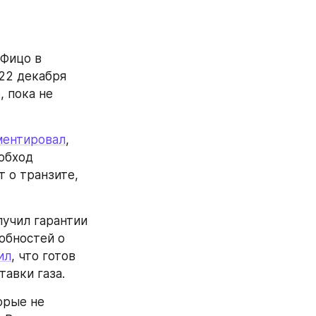
Фицо в 
2 декабря 
 пока не 
ентировал
, 
обход 
т о транзите, 
лучил гарантии 
обностей о 
ил
, что готов 
авки газа.
рые не 