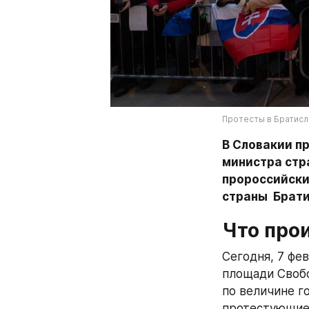
Протесты в Братисла
В Словакии п
министра стра
пророссийский
страны  Брат
Что про
Сегодня, 7 фев
площади Свобо
по величине г
протестующие 