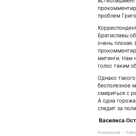
истеблишменто
прокомментиро
проблем Григ
Корреспондент
Братиславы об
очень плохая.
прокомментиро
митинги. Нам н
голос таким о
Однако такого
бесполезное м
смириться с р
А одна горожан
следит за поли
 Василиса Ос
Кооператив
Febru