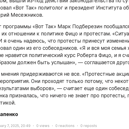
м, вышли из-под действий законодательства по сут
вал «Вот Так» политолог и президент Института о
орий Месежников.
 программы «Вот Так» Марк Подберезин пообщался
 их отношении к политике Фицо и протестам. «Ситуац
 И я очень надеюсь, что протесты принесут изменени
вал один из его собеседников. «Я и вся моя семья х
е нравится политический курс Роберта Фицо, и я сч
бразом должен быть услышан», — соглашается друг
 мнения придерживаются не все. «Протестные акции
ероприятия. Они проходят только потому, что некот
езультатами выборов», — считает еще один собеседн
ка призналась, что ничего не знает про протесты, п
тикой.
тапенко
ary 7, 2025, 20:49
0
views
0
reactions
0
reposts