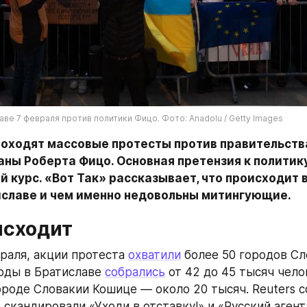
ве 7 февраля против политики Фицо. Фото: Anadolu / Getty Images
роходят массовые протесты против правительств
ны Роберта Фицо. Основная претензия к политику
 курс. «Вот Так» рассказывает, что происходит в
иславе и чем именно недовольны митингующие.
исходит
раля, акции протеста 
охватили
 более 50 городов Сл
ды в Братиславе 
собрались
 от 42 до 45 тысяч чело
ороде Словакии Кошице — около 20 тысяч. Reuters со
скандировали «Уходи в отставку!» и «Русский агент