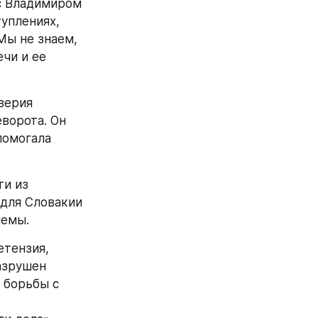
с Владимиром 
плениях, 
Мы не знаем, 
чи и ее 
ерия 
ворота. Он 
помогала 
и из 
для Словакии 
лемы.
тензия, 
зрушен 
борьбы с 