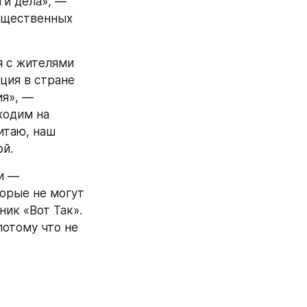
и дела», — 
бщественных 
 с жителями 
ия в стране 
я», — 
одим на 
итаю, наш 
ой.
 — 
орые не могут 
ик «Вот Так». 
отому что не 