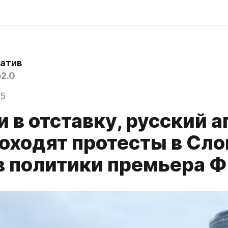
атив
2.0
25
 в отставку, русский а
роходят протесты в Сл
в политики премьера 