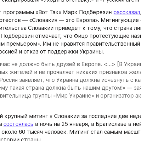
т программы «Вот Так» Марк Подберезин 
рассказал
ротестов — «Словакия — это Европа». Митингующие о
ительства Словакии приведет к тому, что страна ли
. Подберезин отмечает, что Фицо протестующие наз
м премьером». Им не нравится правительственный к
оссией и отказ от поддержки Украины.
йчас не должно быть друзей в Европе. <…> [В Украин
ых жителей и не проявляет никаких признаков жела
Россия заявляет, что Украина должна исчезнуть с ка
ему такая страна должна быть нашим другом!» — зая
вительница группы «Мир Украине» и организатор ак
й крупный митинг в Словакии за последние две неде
а 
состоялась
 в ночь на 25 января, в Братиславе в ней
 около 60 тысяч человек. Митинг стал самым масшт
стории страны.