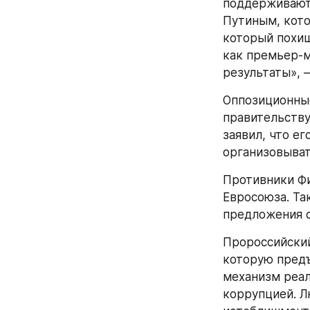
поддерживают 
Путиным, кото
который похища
как премьер-м
результаты»,
Оппозиционные
правительству
заявил, что ег
организовыват
Противники Фи
Евросоюза. Так
предложения о
Пророссийский
которую предъ
механизм реал
коррупцией. Л