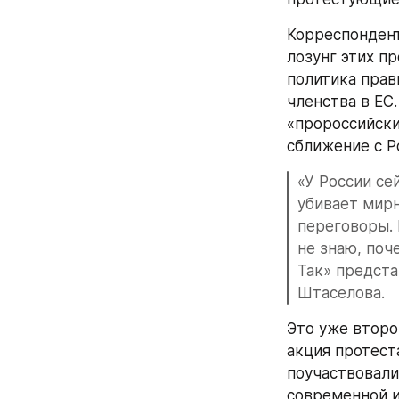
Корреспонден
лозунг этих п
политика прав
членства в ЕС
«пророссийски
сближение с Р
«У России се
убивает мирн
переговоры. 
не знаю, поч
Так» предста
Штаселова.
Это уже второ
акция протест
поучаствовали
современной и