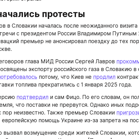
начались протесты
ов в Словакии началась после неожиданного визита 
тречи с президентом России Владимиром Путиным 2
овацкий премьер не анонсировал поездку до тех пор,
скве.
еговоров глава МИД России Сергей Лавров 
прокомм
посвящены экспорту российского газа в Словакию в 
потребовалось
 потому, что Киев не 
продлил
 контрак
тавки топлива прекратились с 1 января 2025 года.
ерсию 
подтвердил
 и сам Фицо. По его словам, он по
емля, что поставки не прервутся. Однако иных подр
х пор неизвестно. Также премьер Словакии 
пригроз
 европейскую помощь Украине из-за запрета на пост
ю вызвал возмущение среди жителей Словакии, кото