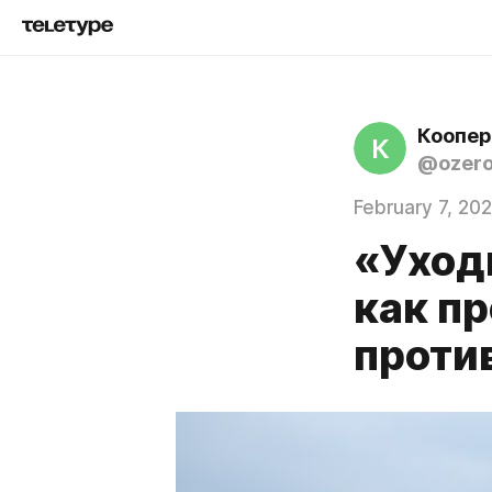
Коопер
К
@ozero
February 7, 20
«Уходи
как п
проти