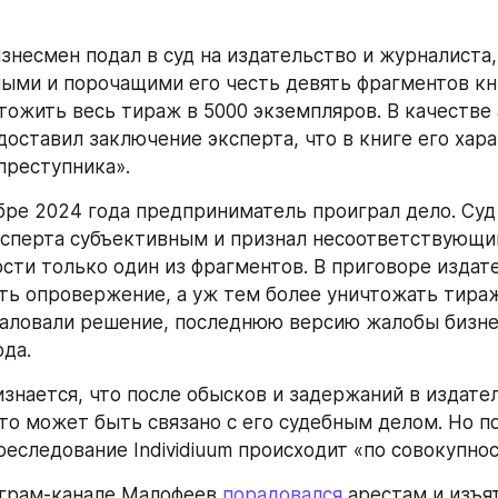
знесмен подал в суд на издательство и журналиста,
ыми и порочащими его честь девять фрагментов кни
тожить весь тираж в 5000 экземпляров. В качестве 
оставил заключение эксперта, что в книге его хара
преступника».
бре 2024 года предприниматель проиграл дело. Суд 
сперта субъективным и признал несоответствующи
сти только один из фрагментов. В приговоре издате
ть опровержение, а уж тем более уничтожать тираж.
аловали решение, последнюю версию жалобы бизн
ода.
знается, что после обысков и задержаний в издател
это может быть связано с его судебным делом. Но п
реследование Individiuum происходит «по совокупнос
еграм-канале Малофеев
 порадовался
 арестам и изъя