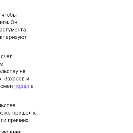
 чтобы 
ги. Он 
аргумента 
ктеризуют 
счел 
м 
льству не 
 Захаров и 
есмен
 подал
 в 
ьстве 
озже пришел к 
ти причин».
тию книг 