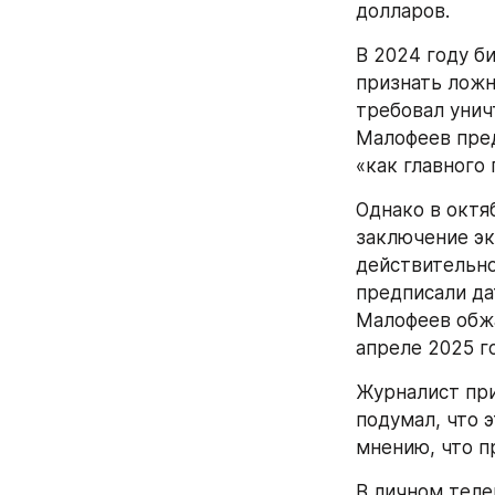
долларов.
В 2024 году би
признать ложн
требовал унич
Малофеев пред
«как главного 
Однако в октя
заключение эк
действительно
предписали да
Малофеев обж
апреле 2025 г
Журналист при
подумал, что 
мнению, что п
В личном тел