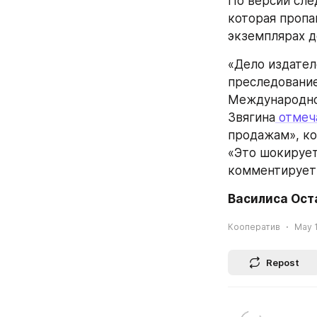
По версии сле
которая пропа
экземплярах д
«Дело издател
преследование
Международной
Звягина
 отмеч
продажам», ко
«Это шокирует
комментирует 
Василиса Ост
Кооператив
May 1
Repost