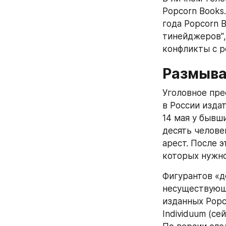
Popcorn Books
года Popcorn 
тинейджеров",
конфликты с р
Размыва
Уголовное пре
в России изда
14 мая у бывш
десять челове
арест. После э
которых нужно
Фигурантов «д
несуществующ
изданных Popc
Individuum (с