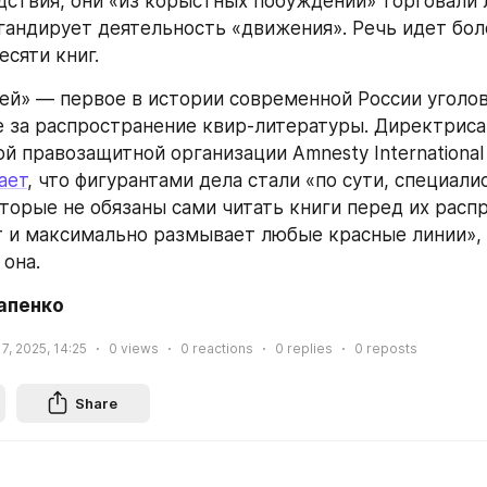
дствия, они «из корыстных побуждений» торговали л
гандирует деятельность «движения». Речь идет боле
есяти книг.
ей» — первое в истории современной России уголов
 за распространение квир-литературы. Директриса 
 правозащитной организации Amnesty International 
ает
, что фигурантами дела стали «по сути, специалис
торые не обязаны сами читать книги перед их распр
 и максимально размывает любые красные линии», 
она.
апенко
7, 2025, 14:25
0
views
0
reactions
0
replies
0
reposts
Share