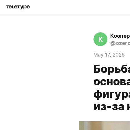
Коопер
К
@ozero
May 17, 2025
Борьб
основ
фигур
из-за 