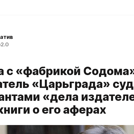
атив
2.0
а с «фабрикой Содома»
атель «Царьграда» суд
антами «дела издател
книги о его аферах