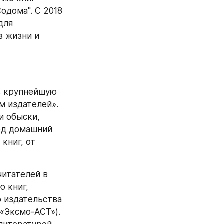
дома". С 2018 
ля 
 жизни и 
в крупнейшую 
 издателей». 
 обыски, 
од домашний 
книг, от 
итателей в 
книг, 
издательства 
«Эксмо-АСТ»). 