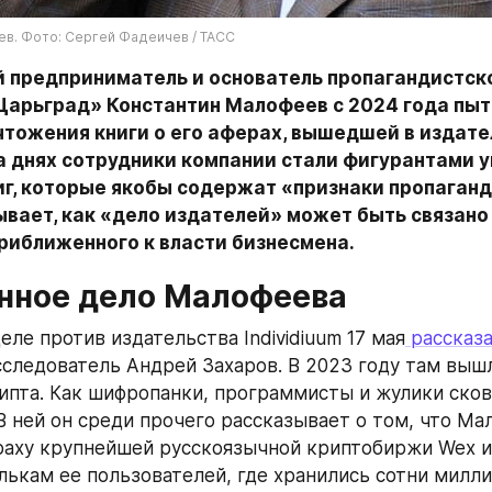
в. Фото: Сергей Фадеичев / ТАСС
 предприниматель и основатель пропагандистско
Царьград» Константин Малофеев с 2024 года пыт
чтожения книги о его аферах, вышедшей в издате
На днях сотрудники компании стали фигурантами у
иг, которые якобы содержат «признаки пропаганд
вает, как «дело издателей» может быть связано 
риближенного к власти бизнесмена.
нное дело Малофеева
еле против издательства Individiuum 17 мая
 рассказ
следователь Андрей Захаров. В 2023 году там вышла
ипта. Как шифропанки, программисты и жулики сков
В ней он среди прочего рассказывает о том, что Мал
раху крупнейшей русскоязычной криптобиржи Wex и 
лькам ее пользователей, где хранились сотни милли