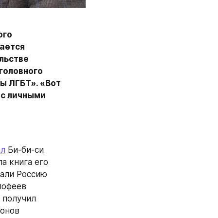
го 
ается 
льстве 
головного 
ы ЛГБТ». «Вот 
с личными 
ал
 Би-би-си 
 книга его 
али Россию 
офеев 
получил 
онов 