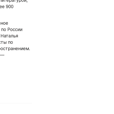
итературой, 
е 900 
ное 
по России 
Наталья 
ты по 
остранением. 
— 