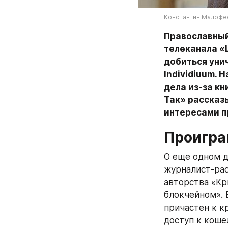
Константин Малофее
Православный
телеканала «
добиться уни
Individiuum. 
дела из-за кн
Так» рассказы
интересами п
Проигра
О еще одном д
журналист-рас
авторства «Кр
блокчейном». 
причастен к к
доступ к коше