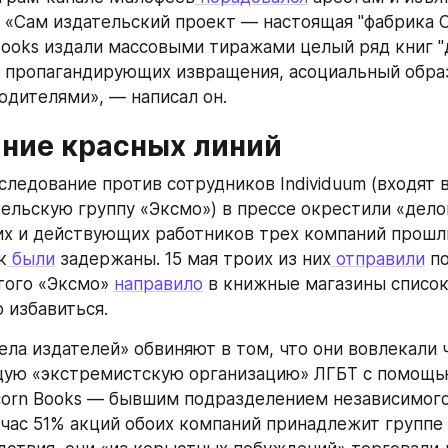
. «Сам издательский проект — настоящая "фабрика Со
Books издали массовыми тиражами целый ряд книг "д
 пропагандирующих извращения, асоциальный образ
одителями», — написал он.
ние красных линий
следование против сотрудников Individuum (входят 
тельскую группу «Эксмо») в прессе окрестили «делом
их и действующих работников трех компаний прошли
к
 были
 задержаны. 15 мая троих из них
 отправили
 п
того «Эксмо» 
направило
 в книжные магазины список 
 избавиться.
ела издателей» обвиняют в том, что они вовлекали ч
ую «экстремистскую организацию» ЛГБТ с помощью 
orn Books — бывшим подразделением независимого 
ейчас 51% акций обоих компаний принадлежит группе 