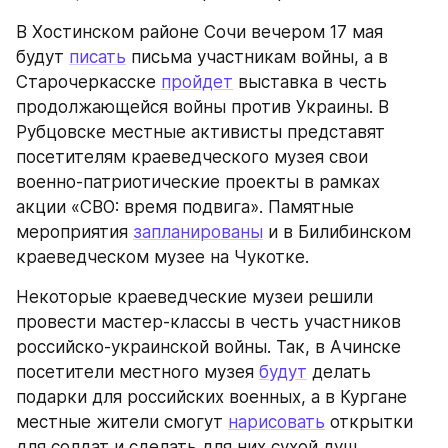
В Хостинском районе Сочи вечером 17 мая 
будут 
писать
 письма участникам войны, а в 
Старочеркасске 
пройдет
 выставка в честь 
продолжающейся войны против Украины. В 
Рубцовске местные активисты представят 
посетителям краеведческого музея свои 
военно-патриотические проекты в рамках 
акции «СВО: время подвига». Памятные 
мероприятия 
запланированы
 и в Билибинском 
краеведческом музее на Чукотке.
Некоторые краеведческие музеи решили 
провести мастер-классы в честь участников 
российско-украинской войны. Так, в Ачинске 
посетители местного музея 
будут
 делать 
подарки для российских военных, а в Кургане 
местные жители смогут 
нарисовать
 открытки 
для солдат и сделать для них сухой душ.