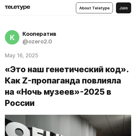
About Teletype
Join
Кооператив
К
@ozero2.0
May 16, 2025
«Это наш генетический код».
Как Z-пропаганда повлияла
на «Ночь музеев»-2025 в
России