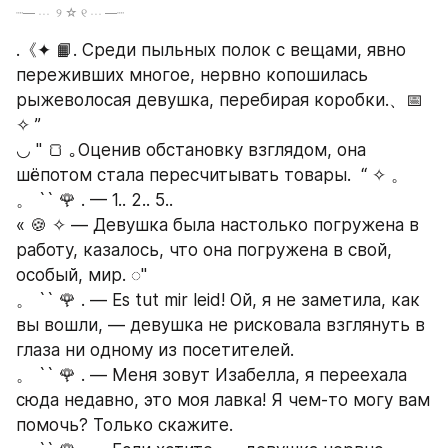
┈— ⋯  ୨ ☆ ୧ ⋯ —┈  
.《✦ 📙. Среди пыльных полок с вещами, явно 
переживших многое, нервно копошилась 
рыжеволосая девушка, перебирая коробки.、📅
✧ ” 
◡ " 🍞 ｡Оценив обстановку взглядом, она 
шёпотом стала пересчитывать товары.  “ ✧ 。
。 `` 🌹 . — 1.. 2.. 5..
« 🍪 ✧ — Девушка была настолько погружена в 
работу, казалось, что она погружена в свой, 
особый, мир. ◌"
。 `` 🌹 . — Es tut mir leid! Ой, я не заметила, как 
вы вошли, — девушка не рисковала взглянуть в 
глаза ни одному из посетителей.
。 `` 🌹 . — Меня зовут Изабелла, я переехала 
сюда недавно, это моя лавка! Я чем-то могу вам 
помочь? Только скажите.