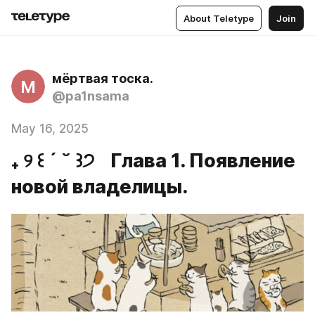
About Teletype
Join
мёртвая тоска.
М
@pa1nsama
May 16, 2025
₊ ୨ ꒰ ´ ˘ ꒱੭ Глава 1. Появление
новой владелицы.