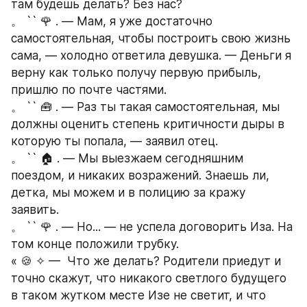
там будешь делать? Без нас? 
。 `` 🌹 . — Мам, я уже достаточно 
самостоятельная, чтобы построить свою жизнь 
сама, — холодно ответила девушка. — Деньги я 
верну как только получу первую прибыль, 
пришлю по почте частями.
。 `` 🧰 . — Раз ты такая самостоятельная, мы 
должны оценить степень критичности дыры в 
которую ты попала, — заявил отец.
。 `` 🏠 . — Мы выезжаем сегодняшним 
поездом, и никаких возражений. Знаешь ли, 
детка, мы можем и в полицию за кражу 
заявить.
。 `` 🌹 . — Но... — не успела договорить Иза. На 
том конце положили трубку.
« 🍪 ✧ —  Что же делать? Родители приедут и 
точно скажут, что никакого светлого будущего 
в таком жутком месте Изе не светит, и что 