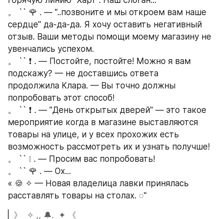
。 `` 🌹 . — "..позвоните и мы откроем вам наше 
сердце" да-да-да. Я хочу оставить негативный 
отзыв. Ваши методы помощи моему магазину не 
увенчались успехом.
。 `` ❗ . — Постойте, постойте! Можно я вам 
подскажу? — не доставшись ответа 
продолжила Клара. — Вы точно должны 
попробовать этот способ!
。 `` ❗ . — "День открытых дверей" — это такое 
мероприятие когда в магазине выставляются 
товары на улице, и у всех прохожих есть 
возможность рассмотреть их и узнать получше!
。 `` ❕ . — Просим вас попробовать!
。 `` 🌹 . — Ох...
« 🍪 ✧ — Новая владелица лавки принялась 
расставлять товары на столах. ◌"
》  ✧ ,, 🔔.  ✦ 《