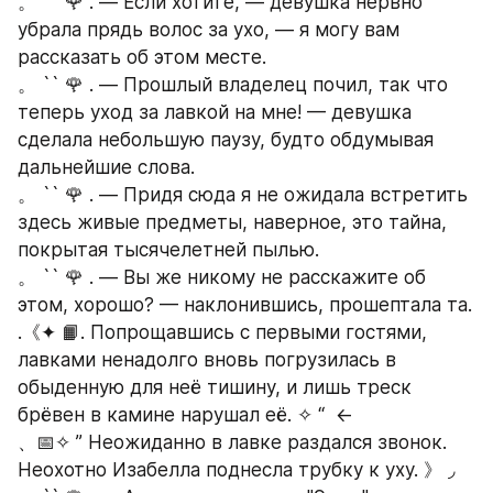
。 `` 🌹 . — Если хотите, — девушка нервно 
убрала прядь волос за ухо, — я могу вам 
рассказать об этом месте.
。 `` 🌹 . — Прошлый владелец почил, так что 
теперь уход за лавкой на мне! — девушка 
сделала небольшую паузу, будто обдумывая 
дальнейшие слова.
。 `` 🌹 . — Придя сюда я не ожидала встретить 
здесь живые предметы, наверное, это тайна, 
покрытая тысячелетней пылью.
。 `` 🌹 . — Вы же никому не расскажите об 
этом, хорошо? — наклонившись, прошептала та.
.《✦ 📙. Попрощавшись с первыми гостями, 
лавками ненадолго вновь погрузилась в 
обыденную для неё тишину, и лишь треск 
брёвен в камине нарушал её. ✧ “  ←   
、📅✧ ” Неожиданно в лавке раздался звонок. 
Неохотно Изабелла поднесла трубку к уху. 》 ◞