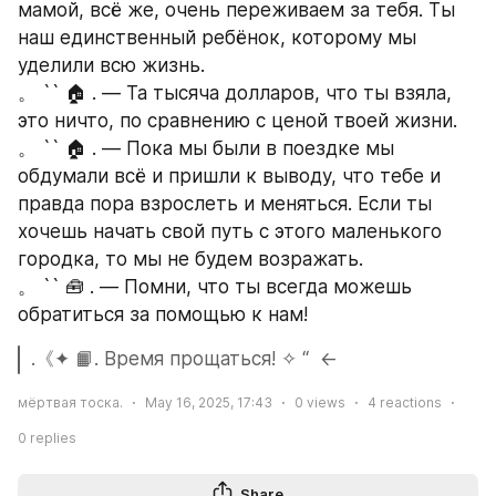
мамой, всё же, очень переживаем за тебя. Ты 
наш единственный ребёнок, которому мы 
уделили всю жизнь.
。 `` 🏠 . — Та тысяча долларов, что ты взяла, 
это ничто, по сравнению с ценой твоей жизни. 
。 `` 🏠 . — Пока мы были в поездке мы 
обдумали всё и пришли к выводу, что тебе и 
правда пора взрослеть и меняться. Если ты 
хочешь начать свой путь с этого маленького 
городка, то мы не будем возражать.
。 `` 🧰 . — Помни, что ты всегда можешь 
обратиться за помощью к нам!
.《✦ 📙. Время прощаться! ✧ “  ←  
мёртвая тоска.
May 16, 2025, 17:43
0
views
4
reactions
0
replies
Share