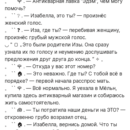
。 `` 🌹 . — Антикварная лавка "Эдэм", чем могу 
помочь?
。 `` ❔ . — Изабелла, это ты? — произнёс 
женский голос.
。 `` ❓ . — Иза, где ты? — перебивая женщину, 
произнёс грубый мужской голос.
◡ " 🍞 ｡Это были родители Изы. Она сразу 
узнала их по голосу и неумению дослушивать 
предложения друг друга до конца. “ ✧ 。
。 `` 🌹 . — Откуда у вас этот номер? 
。 `` 🏠 . — Это неважно. Где ты? С тобой всё в 
порядке? — первой начала расспрос мать.
。 `` 🌹 . — Всё нормально. Я уехала в Мёльн, 
купила здесь антикварный магазин и собираюсь 
жить самостоятельно.
。 `` 🧰 . — Ты потратила наши деньги на ЭТО? — 
откровенно грубо возразил отец.
。 `` 🏠 . — Изабелла, вернись домой. Что ты 