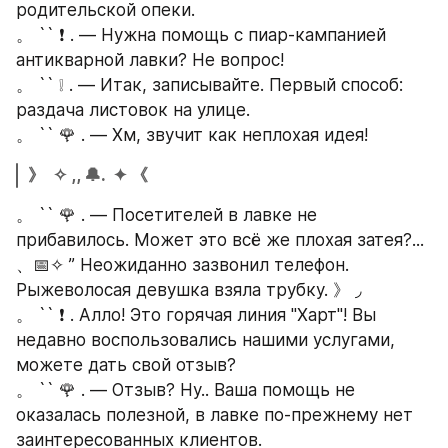
родительской опеки.
。 `` ❗ . — Нужна помощь с пиар-кампанией 
антикварной лавки? Не вопрос!
。 `` ❕ . — Итак, записывайте. Первый способ: 
раздача листовок на улице.
。 `` 🌹 . — Хм, звучит как неплохая идея!
》  ✧ ,, 🔔.  ✦ 《
。 `` 🌹 . — Посетителей в лавке не 
прибавилось. Может это всё же плохая затея?...
、📅✧ ” Неожиданно зазвонил телефон. 
Рыжеволосая девушка взяла трубку. 》 ◞
。 `` ❗ . Алло! Это горячая линия "Харт"! Вы 
недавно воспользовались нашими услугами, 
можете дать свой отзыв?
。 `` 🌹 . — Отзыв? Ну.. Ваша помощь не 
оказалась полезной, в лавке по-прежнему нет 
заинтересованных клиентов.