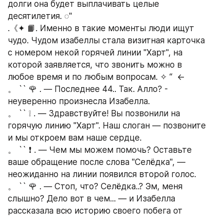
долги она будет выплачивать целые 
десятилетия. ◌"
.《✦ 📙. Именно в такие моменты люди ищут 
чудо. Чудом изабеллы стала визитная карточка 
с номером некой горячей линии "Харт", на 
которой заявляется, что звонить можно в 
любое время и по любым вопросам. ✧ “  ←  
。 `` 🌹 . — Последнее 44.. Так. Алло? - 
неуверенно произнесла Изабелла.
。 `` ❕ . — Здравствуйте! Вы позвонили на 
горячую линию "Харт". Наш слоган — позвоните 
и мы откроем вам наше сердце.
。 `` ❗ . — Чем мы можем помочь? Оставьте 
ваше обращение после слова "Селёдка", — 
неожиданно на линии появился второй голос.
。 `` 🌹 . — Стоп, что? Селёдка..? Эм, меня 
слышно? Дело вот в чем... — и Изабелла 
рассказала всю историю своего побега от 