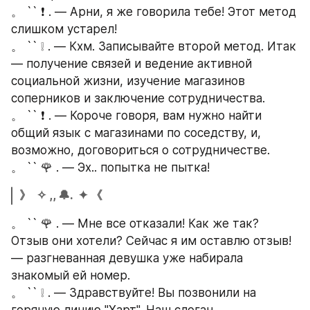
。 `` ❗ . — Арни, я же говорила тебе! Этот метод 
слишком устарел!
。 `` ❕ . — Кхм. Записывайте второй метод. Итак 
— получение связей и ведение активной 
социальной жизни, изучение магазинов 
соперников и заключение сотрудничества.
。 `` ❗ . — Короче говоря, вам нужно найти 
общий язык с магазинами по соседству, и, 
возможно, договориться о сотрудничестве.
。 `` 🌹 . — Эх.. попытка не пытка! 
》  ✧ ,, 🔔.  ✦ 《
。 `` 🌹 . — Мне все отказали! Как же так? 
Отзыв они хотели? Сейчас я им оставлю отзыв! 
— разгневанная девушка уже набирала 
знакомый ей номер.
。 `` ❕ . — Здравствуйте! Вы позвонили на 
горячую линию "Харт". Наш слоган...