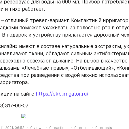
 резервуар для воды на 600 мл. Прибор потребляет
и и тихо работает.
10 – отличный тревел-вариант. Компактный ирригатор
садками поможет ухаживать за полостью рта в отпус
 В подарок к устройству прилагается дорожный чех
илайн» имеют в составе натуральные экстракты, ук
анавливают ткани, обладают сильным антибактериа
евосходно освежают дыхание. На выбор в качестве 
льзамы «Лечебные травы», «Отбеливающий», «Конц
редства при разведении с водой можно использовать
ирригатора.
кции на сайте 
https://ekb.irrigator.ru/
3)317-06-07
11, 2021, 06:53
0
views
0
reactions
0
replies
0
reposts