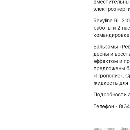
вместительный
электроэнерги
Revyline RL 2
работы и 2 на
командировке.
Бальзамы «Рев
десны и восст
эффектом и пр
предложены ба
«Прополис». С
жидкость для 
Подробности а
Телефон - 8(34
@pariamgsn
June 