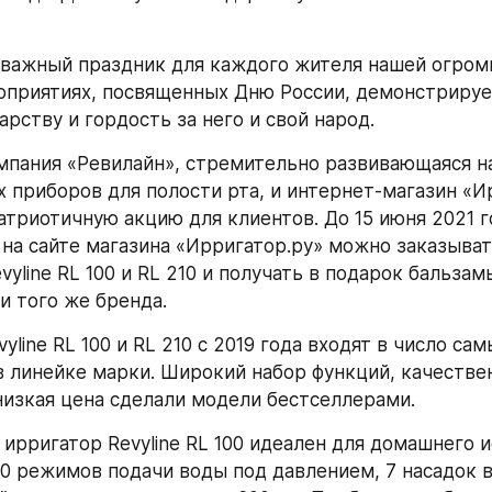
 важный праздник для каждого жителя нашей огромн
оприятиях, посвященных Дню России, демонстрирует
рству и гордость за него и свой народ.
мпания «Ревилайн», стремительно развивающаяся на
 приборов для полости рта, и интернет-магазин «Ир
атриотичную акцию для клиентов. До 15 июня 2021 го
на сайте магазина «Ирригатор.ру» можно заказыват
yline RL 100 и RL 210 и получать в подарок бальзам
и того же бренда.
yline RL 100 и RL 210 с 2019 года входят в число самы
 линейке марки. Широкий набор функций, качествен
низкая цена сделали модели бестселлерами.
ирригатор Revyline RL 100 идеален для домашнего и
10 режимов подачи воды под давлением, 7 насадок в