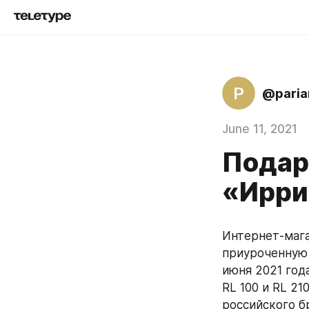
P
@pari
June 11, 2021
Подар
«Ирри
Интернет-мага
приуроченную 
июня 2021 года
RL 100 и RL 2
российского б