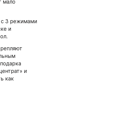
 мало 
 с 3 режимами 
ке и 
ол.
репляют 
льным 
подарка 
ентрат» и 
 как 