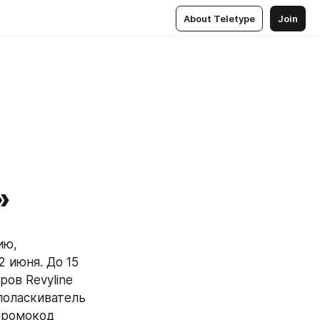
About Teletype
Join
»
ю, 
июня. До 15 
ов Revyline 
поласкиватель 
промокод 