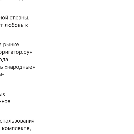
ой страны. 
 любовь к 
 рынке 
ригатор.ру» 
да 
ь «народные» 
ы-
х 
ное 
спользования. 
 комплекте, 