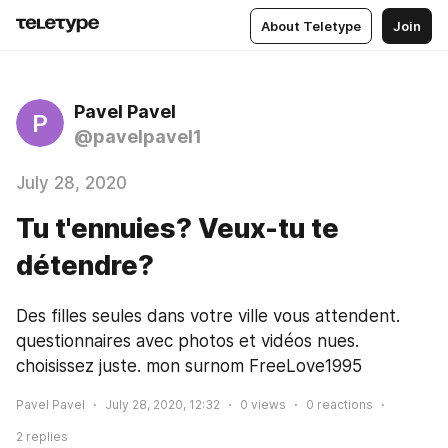
About Teletype
Join
Pavel Pavel
P
@pavelpavel1
July 28, 2020
Tu t'ennuies? Veux-tu te
détendre?
Des filles seules dans votre ville vous attendent. 
questionnaires avec photos et vidéos nues. 
choisissez juste. mon surnom FreeLove1995
Pavel Pavel
July 28, 2020, 12:32
0
views
0
reactions
2
replies