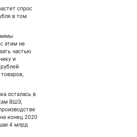
астет спрос 
бля в том 
аммы 
 этим не 
вать частью 
ику и 
рублей 
товаров, 
а осталась в 
ам ВШЭ, 
производстве 
на конец 2020 
ая 4 млрд 