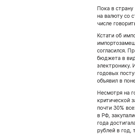
Пока в страну
на валюту со 
числе говорить
Кстати об имп
импортозамеще
согласился. П
бюджета в вид
электронику. 
годовых посту
объявил в по
Несмотря на г
критической з
почти 30% все
в РФ, закупал
года достигал
рублей в год, 