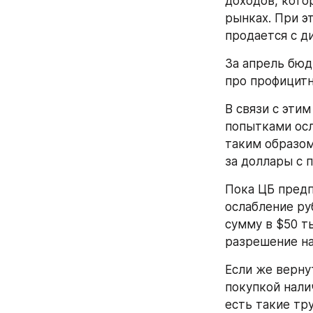
доходов, котор
рынках. При эт
продается с д
За апрель бюд
про профицитн
В связи с эти
попытками осл
таким образом
за доллары с 
Пока ЦБ предп
ослабление ру
сумму в $50 т
разрешение на
Если же верну
покупкой нали
есть такие тр