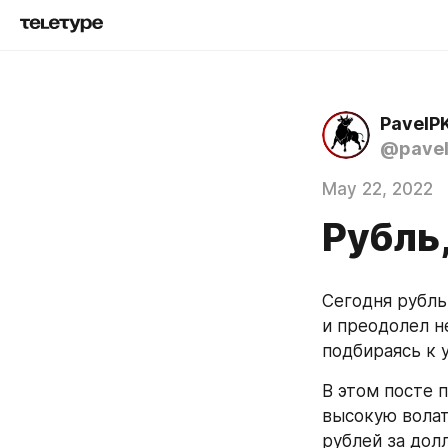
PavelP
@pave
May 22, 2022
Рубль,
Сегодня рубль
и преодолел н
подбираясь к у
В этом посте 
высокую волат
рублей за дол