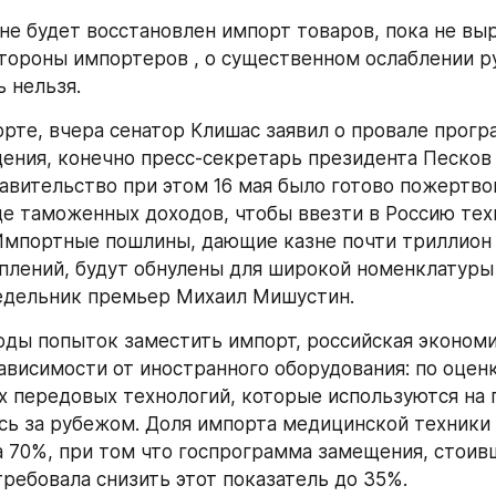
 не будет восстановлен импорт товаров, пока не выр
стороны импортеров , о существенном ослаблении ру
 нельзя. 
орте, вчера сенатор Клишас заявил о провале прогр
ния, конечно пресс-секретарь президента Песков с
равительство при этом 16 мая было готово пожертво
е таможенных доходов, чтобы ввезти в Россию техн
Импортные пошлины, дающие казне почти триллион 
плений, будут обнулены для широкой номенклатуры 
недельник премьер Михаил Мишустин.
оды попыток заместить импорт, российская экономик
ависимости от иностранного оборудования: по оценк
х передовых технологий, которые используются на 
ись за рубежом. Доля импорта медицинской техники 
а 70%, при том что госпрограмма замещения, стоивш
требовала снизить этот показатель до 35%.