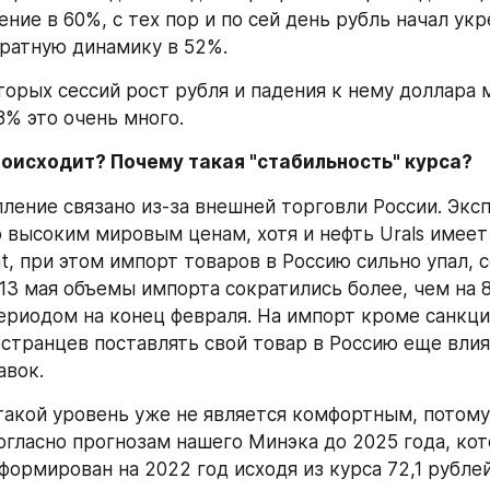
ние в 60%, с тех пор и по сей день рубль начал укре
ратную динамику в 52%. 
торых сессий рост рубля и падения к нему доллара м
8% это очень много.
роисходит? Почему такая "стабильность" курса?
ление связано из-за внешней торговли России. Эксп
 высоким мировым ценам, хотя и нефть Urals имеет
t, при этом импорт товаров в Россию сильно упал, с
 13 мая объемы импорта сократились более, чем на 8
ериодом на конец февраля. На импорт кроме санкци
странцев поставлять свой товар в Россию еще влияе
авок.
акой уровень уже не является комфортным, потому ч
согласно прогнозам нашего Минэка до 2025 года, кот
формирован на 2022 год исходя из курса 72,1 рублей