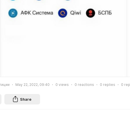
тиции
May 22, 2022, 09:40
0
views
0
reactions
0
replies
0
rep
Share