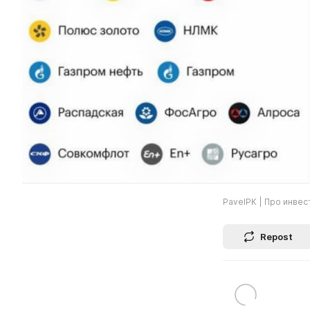
PavelPK | Про инвес
Repost