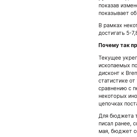
показав измене
показывает об
В рамках неко
достигать 5-7,
Почему так п
Текущее укреп
ископаемых по
дисконт к Bren
статистике от
сравнению с п
некоторых ино
цепочках пост
Для бюджета т
писал ранее, 
мая, бюджет с