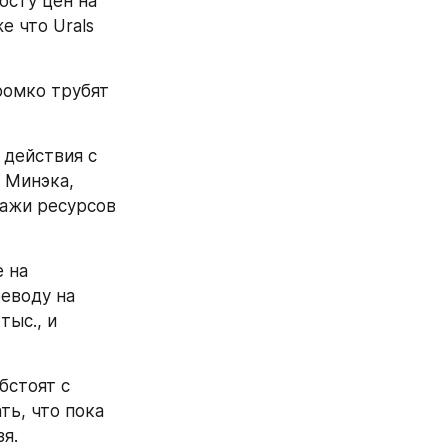
сту цен на 
что Urals  
омко трубят 
действия с 
Минэка, 
ажи ресурсов 
на 
еводу на 
ыс., и 
стоят с 
ь, что пока 
я.