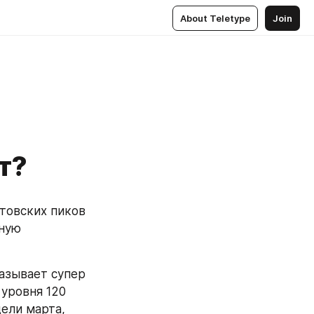
About Teletype
Join
т?
товских пиков 
ную 
азывает супер 
уровня 120 
ели марта, 