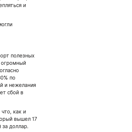
пляться и 
огли 
орт полезных 
 огромный 
огласно 
0% по 
й и нежелания 
т сбой в 
то, как и 
орый вышел 17 
 за доллар.