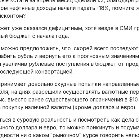
ые кстати за апрель месяц сделали х2, благодаря ро
ом нефтяные доходы начали падать -18%, помните же 
исконтом?
жет уже оказался дефицитным, хотя везде в СМИ гр
ый бюджет с начала года. 
м можно предположить, что  скорей всего последуют 
абить рубль и вернуть его к прогнозным значениям 
 увеличив рублевые поступления в бюджет от прод
последующей конвертацией.
ринимает довольно скудные попытки направленные 
бля, на днях разрешили осуществлять валютные пер
ыс. вместо ранее существующего ограничения в $10 т
 покупку наличной валюты (кроме доллара и евро).
ться в суровую реальность и посмотреть как дела об
чного доллара и евро, то можно прикинуть и подумат
удности ни о каком "рыночном" курсе говорить нельз