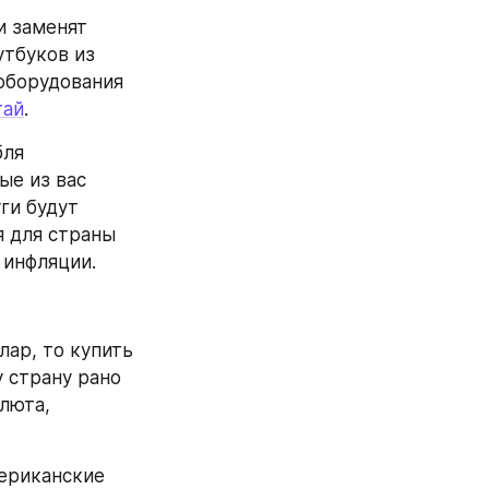
 заменят 
тбуков из 
оборудования 
тай
.
ля 
е из вас 
ги будут 
 для страны 
 инфляции.
ар, то купить 
 страну рано 
люта, 
ериканские 