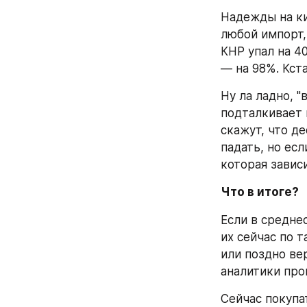
Надежды на ки
любой импорт,
КНР упал на 4
— на 98%. Кста
Ну ла ладно, 
подталкивает 
скажут, что де
падать, но ес
которая завис
Что в итоге?
Если в средне
их сейчас по 
или поздно ве
аналитики про
Сейчас покупа