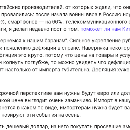
тайских производителей, от которых ждали, что они
 провалились: после начала войны ввоз в Россию ноу
0%, смартфонов — на 66%, телекоммуникационного 
ти, я делал недавно пост о том, 
поможет ли нам Ки
"вернемся к нашим баранам". Сильное укрепление руб
к появлению дефляции в стране. Наверняка некоторы
фляция это круто, потому что цены на товары и услу
ли копнуть поглубже, то можно увидеть что дефляция
ит настолько от импорта губительна. Дефляция хуже
срочной перспективе вам нужны будут евро или долл
такой цене выглядит очень заманчиво. Импорт в нашу
рнется в каком то виде, импортерам нужна будет ва
гнозируют эти события на осень.
ть дешевый доллар, на него покупать просевшие ам