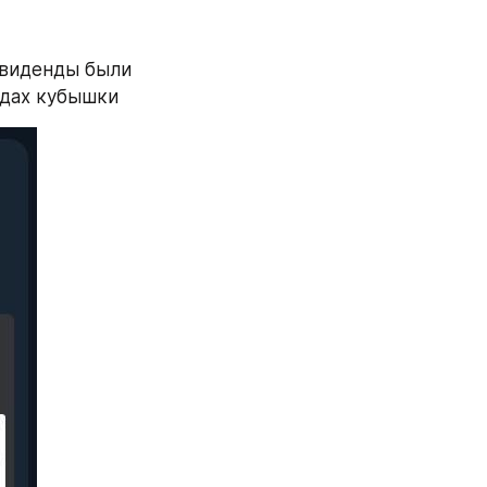
ивиденды были 
одах кубышки 