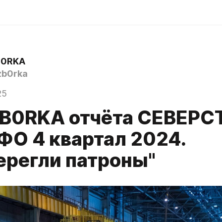
B0RKA
b0rka
25
B0RKA отчёта СЕВЕРС
ФО 4 квартал 2024.
ерегли патроны"