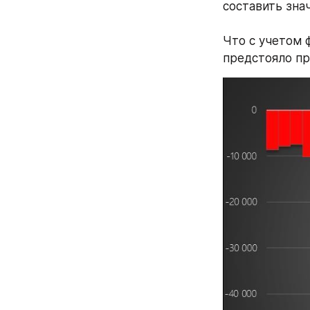
составить зна
Что с учетом ф
предстояло п