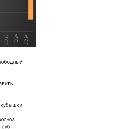
вободный 
вить 
з кубышки
огноз 
 руб