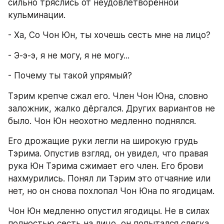
сильно тряслись от неудовлетворённой 
кульминации.
- Ха, Со Чон Юн, ты хочешь сесть мне на лицо?
- Э-э-э, я не могу, я не могу...
- Почему ты такой упрямый?
Тэрим крепче сжал его. Член Чон Юна, словно 
заложник, жалко дёргался. Других вариантов не 
было. Чон Юн неохотно медленно поднялся.
Его дрожащие руки легли на широкую грудь 
Тэрима. Опустив взгляд, он увидел, что правая 
рука Юн Тэрима сжимает его член. Его брови 
нахмурились. Понял ли Тэрим это отчаяние или 
нет, но он снова похлопал Чон Юна по ягодицам.
Чон Юн медленно опустил ягодицы. Не в силах 
полностью сесть на лицо, он попытался слегка 