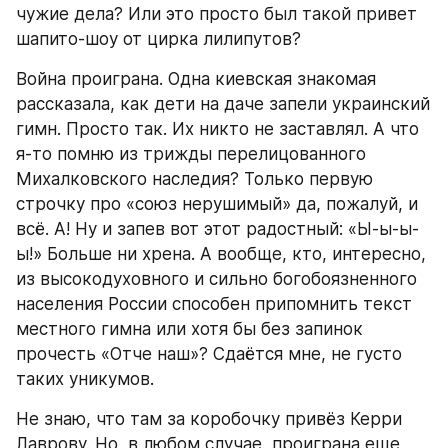
чужие дела? Или это просто был такой привет 
шапито-шоу от цирка лилипутов?
Война проиграна. Одна киевская знакомая 
рассказала, как дети на даче запели украинский 
гимн. Просто так. Их никто не заставлял. А что 
я-то помню из трижды перелицованного 
Михалковского наследия? Только первую 
строчку про «союз нерушимый» да, пожалуй, и 
всё. А! Ну и запев вот этот радостный: «Ы-ы-ы-
ы!» Больше ни хрена. А вообще, кто, интересно, 
из высокодуховного и сильно богобоязненного 
населения России способен припомнить текст 
местного гимна или хотя бы без запинок 
прочесть «Отче наш»? Сдаётся мне, не густо 
таких уникумов.
Не знаю, что там за коробочку привёз Керри 
Лаврову. Но, в любом случае, проиграна еще 