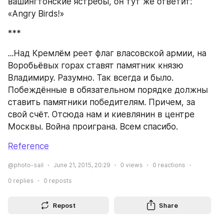
вашингтонские ястребы, он тут же ответит: 
«Angry Birds!»
***
...Над Кремлём реет флаг власовской армии, на 
Воробьёвых горах ставят памятник князю 
Владимиру. Разумно. Так всегда и было. 
Побеждённые в обязательном порядке должны 
ставить памятники победителям. Причем, за 
свой счёт. Отсюда нам и киевлянин в центре 
Москвы. Война проиграна. Всем спасибо.
Reference
@photo-sail
June 21, 2015, 20:29
0
views
0
reactions
0
replies
0
reposts
Repost
Share