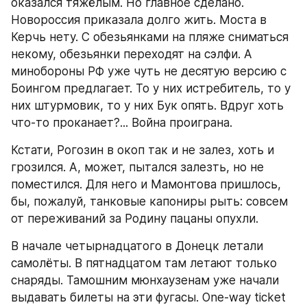
оказался тяжёлым. Но главное сделано. 
Новороссия приказала долго жить. Моста в 
Керчь нету. С обезьянками на пляже сниматься 
некому, обезьянки переходят на сэлфи. А 
минобороны РФ уже чуть не десятую версию с 
Боингом предлагает. То у них истребитель, то у 
них штурмовик, то у них Бук опять. Вдруг хоть 
что-то проканает?... Война проиграна.
Кстати, Рогозин в окоп так и не залез, хоть и 
грозился. А, может, пытался залезть, но не 
поместился. Для него и Мамонтова пришлось, 
бы, пожалуй, танковые капониры рыть: совсем 
от переживаний за Родину пацаны опухли.
В начале четырнадцатого в Донецк летали 
самолёты. В пятнадцатом там летают только 
снаряды. Тамошним мюнхаузенам уже начали 
выдавать билеты на эти фугасы. Оne-way ticket 