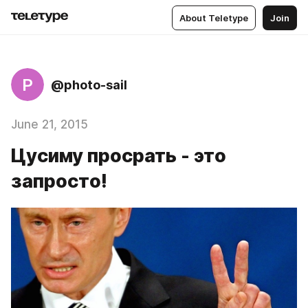
About Teletype
Join
P
@photo-sail
June 21, 2015
Цусиму просрать - это
запросто!