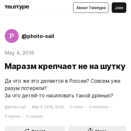
About Teletype
Join
P
@photo-sail
May 4, 2016
Маразм крепчает не на шутку
Да что же это делается в России? Совсем уже 
разум потеряли?
За что детей-то насиловать такой дрянью?
@photo-sail
May 4, 2016, 18:28
0
views
0
reactions
0
replies
0
reposts