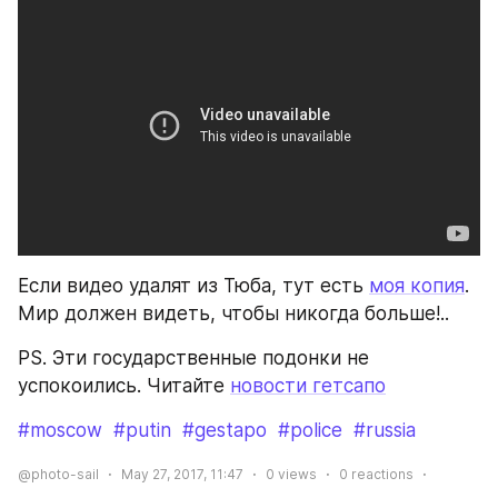
Если видео удалят из Тюба, тут есть 
моя копия
. 
Мир должен видеть, чтобы никогда больше!..
PS. Эти государственные подонки не 
успокоились. Читайте 
новости гетсапо
#moscow
#putin
#gestapo
#police
#russia
@photo-sail
May 27, 2017, 11:47
0
views
0
reactions